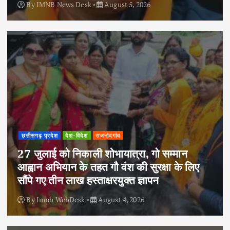
By
IMNB News Desk
August 5, 2026
छत्तीसगढ़ प्रदेश
देश-विदेश
राजनांदगांव
27 जुलाई को निकाली शोभायात्रा, गो सम्मान
आह्वान अभियान के तहत गौ वंश की सुरक्षा के लिए
सौंपे गए तीन लाख हस्ताक्षरयुक्त ज्ञापन
By
Imnb WebDesk
August 4, 2026