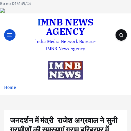
Ro no D15139/23
S
IMNB NEWS
k
AGENCY
i
p
lndia Media Network Bureau-
t
IMNB News Agency
o
c
o
n
t
e
Home
n
t
जनदर्शन में मंत्री राजेश अग्रवाल ने सुनी
ग्रामीणों की समस्याएं ग्राम हरिहरपुर में