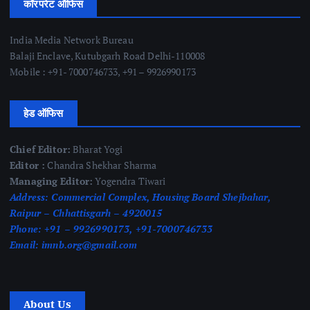
कॉरपरेट ऑफिस
India Media Network Bureau
Balaji Enclave, Kutubgarh Road Delhi-110008
Mobile : +91- 7000746733, +91 – 9926990173
हेड ऑफिस
Chief Editor:
Bharat Yogi
Editor :
Chandra Shekhar Sharma
Managing Editor:
Yogendra Tiwari
Address:
Commercial Complex, Housing Board Shejbahar,
Raipur – Chhattisgarh – 4920015
Phone:
+91 – 9926990173, +91-7000746733
Email:
imnb.org@gmail.com
About Us