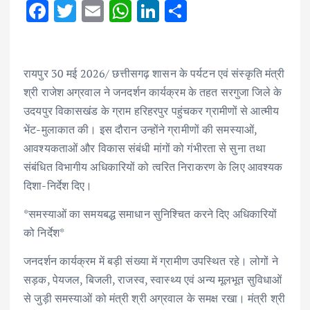
F
T
E
W
Li
S
ac
w
m
h
n
h
e
it
ai
at
k
ar
b
te
l
s
e
e
रायपुर 30 मई 2026/ छत्तीसगढ़ शासन के पर्यटन एवं संस्कृति मंत्री
श्री राजेश अग्रवाल ने जनदर्शन कार्यक्रम के तहत सरगुजा जिले के
o
r
A
dI
उदयपुर विकासखंड के ग्राम हरिहरपुर पहुंचकर ग्रामीणों से आत्मीय
o
p
n
भेंट-मुलाकात की। इस दौरान उन्होंने ग्रामीणों की समस्याओं,
k
p
आवश्यकताओं और विकास संबंधी मांगों को गंभीरता से सुना तथा
संबंधित विभागीय अधिकारियों को त्वरित निराकरण के लिए आवश्यक
दिशा-निर्देश दिए।
*समस्याओं का समयबद्ध समाधान सुनिश्चित करने दिए अधिकारियों
को निर्देश*
जनदर्शन कार्यक्रम में बड़ी संख्या में ग्रामीण उपस्थित रहे। लोगों ने
सड़क, पेयजल, बिजली, राजस्व, स्वास्थ्य एवं अन्य मूलभूत सुविधाओं
से जुड़ी समस्याओं को मंत्री श्री अग्रवाल के समक्ष रखा। मंत्री श्री