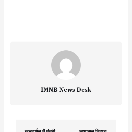
IMNB News Desk
P
जनदर्शन में मंत्री
सुशासन तिहार: