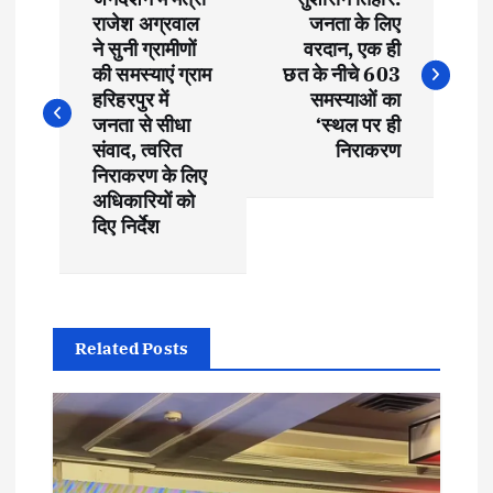
o
राजेश अग्रवाल
जनता के लिए
ने सुनी ग्रामीणों
वरदान, एक ही
s
की समस्याएं ग्राम
छत के नीचे 603
हरिहरपुर में
समस्याओं का
t
जनता से सीधा
‘स्थल पर ही
संवाद, त्वरित
निराकरण
निराकरण के लिए
n
अधिकारियों को
दिए निर्देश
a
v
i
Related Posts
g
a