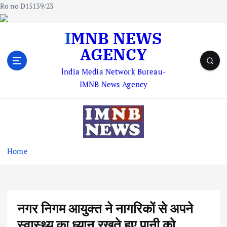
Ro no D15139/23
S
IMNB NEWS
k
AGENCY
i
p
lndia Media Network Bureau-
t
IMNB News Agency
o
c
o
n
t
e
Home
n
t
नगर निगम आयुक्त ने नागरिकों से अपने
स्वास्थ्य का ध्यान रखते हुए पानी को