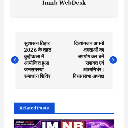
Imnb WebDesk
P
सुशासन तिहार
दिव्यांगजन अपनी
o
2026 के तहत
क्षमताओं का
कुहीकला में
उपयोग कर बनें
s
आयोजित हुआ
सशक्त एवं
जनसमस्या
आत्मनिर्भर :
t
समाधान शिविर
विधानसभा अध्यक्ष
n
a
Related Posts
v