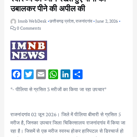
उबालकर पीने की अपील की
Imnb WebDesk
छत्तीसगढ़ प्रदेश
,
राजनांदगांव
June 2, 2026
0 Comments
F
T
E
W
Li
S
ac
w
m
h
n
h
*- पीलिया से ग्रसित 3 मरीजों का किया जा रहा उपचार*
e
it
ai
at
k
ar
b
te
l
s
e
e
o
r
A
dI
राजनांदगांव 02 जून 2026। जिले में पीलिया बीमारी से ग्रसित 5
o
p
n
मरीज है, जिनका उपचार जिला चिकित्सालय राजनांदगांव में किया जा
k
p
रहा है। जिसमें से एक मरीज स्वस्थ होकर हास्पिटल से डिस्चार्ज हो