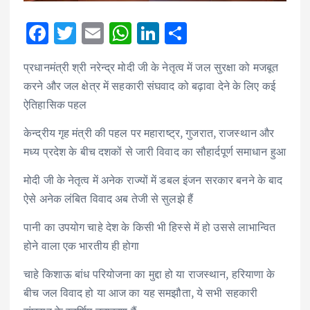
F
T
E
W
Li
S
ac
w
m
h
n
h
प्रधानमंत्री श्री नरेन्द्र मोदी जी के नेतृत्व में जल सुरक्षा को मजबूत
e
it
ai
at
k
ar
करने और जल क्षेत्र में सहकारी संघवाद को बढ़ावा देने के लिए कई
b
te
l
s
e
e
ऐतिहासिक पहल
o
r
A
dI
केन्द्रीय गृह मंत्री की पहल पर महाराष्ट्र, गुजरात, राजस्थान और
o
p
n
मध्य प्रदेश के बीच दशकों से जारी विवाद का सौहार्दपूर्ण समाधान हुआ
k
p
मोदी जी के नेतृत्व में अनेक राज्यों में डबल इंजन सरकार बनने के बाद
ऐसे अनेक लंबित विवाद अब तेजी से सुलझे हैं
पानी का उपयोग चाहे देश के किसी भी हिस्से में हो उससे लाभान्वित
होने वाला एक भारतीय ही होगा
⁠चाहे किशाऊ बांध परियोजना का मुद्दा हो या राजस्थान, हरियाणा के
बीच जल विवाद हो या आज का यह समझौता, ये सभी सहकारी