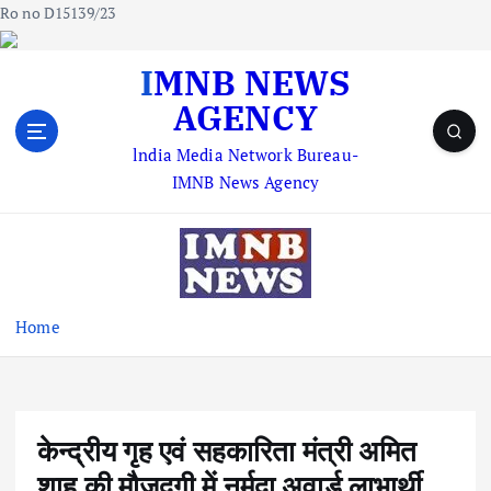
Ro no D15139/23
S
IMNB NEWS
k
AGENCY
i
p
lndia Media Network Bureau-
t
IMNB News Agency
o
c
o
n
t
e
Home
n
t
केन्द्रीय गृह एवं सहकारिता मंत्री अमित
शाह की मौजूदगी में नर्मदा अवार्ड लाभार्थी