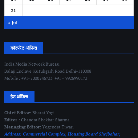
31
« Jul
कॉरपरेट ऑफिस
India Media Network Bureau
Balaji Enclave, Kutubgarh Road Delhi-110008
Mobile : +91- 7000746733, +91 – 9926990173
हेड ऑफिस
Chief Editor:
Bharat Yogi
Editor :
Chandra Shekhar Sharma
Managing Editor:
Yogendra Tiwari
Address:
Commercial Complex, Housing Board Shejbahar,