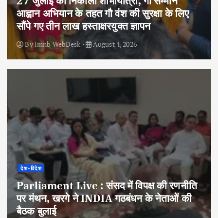
27 जुलाई को निकाली शोभायात्रा, गो सम्मान
आह्वान अभियान के तहत गौ वंश की सुरक्षा के लिए
सौंपे गए तीन लाख हस्ताक्षरयुक्त ज्ञापन
By
Imnb WebDesk
August 4, 2026
देश-विदेश
Parliament Live : संसद में विपक्ष की रणनीति
पर मंथन, खरगे ने INDIA गठबंधन के नेताओं की
बैठक बुलाई