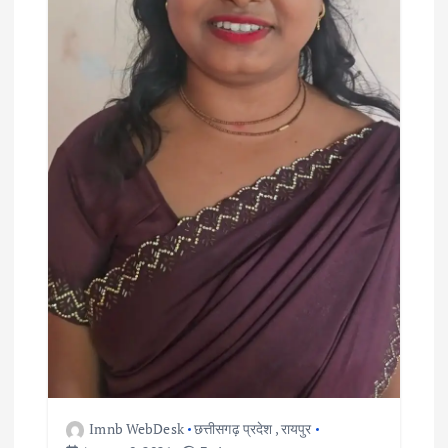
Imnb WebDesk
छत्तीसगढ़ प्रदेश
,
रायपुर