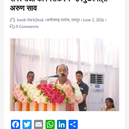
अरुण साव
Imnb WebDesk
छत्तीसगढ़ प्रदेश
,
रायपुर
June 2, 2026
0 Comments
F
T
E
W
Li
S