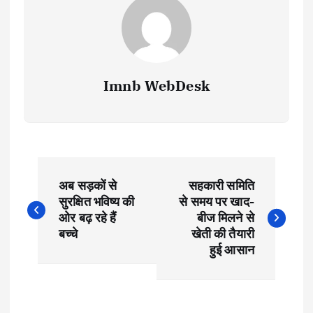
Imnb WebDesk
P
अब सड़कों से
सहकारी समिति
o
सुरक्षित भविष्य की
से समय पर खाद-
ओर बढ़ रहे हैं
बीज मिलने से
s
बच्चे
खेती की तैयारी
हुई आसान
t
n