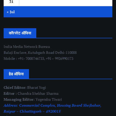
31
« Jul
कॉरपरेट ऑफिस
India Media Network Bureau
Balaji Enclave, Kutubgarh Road Delhi-110008
Mobile : +91- 7000746733, +91 – 9926990173
हेड ऑफिस
Chief Editor:
Bharat Yogi
Editor :
Chandra Shekhar Sharma
Managing Editor:
Yogendra Tiwari
Address:
Commercial Complex, Housing Board Shejbahar,
Raipur – Chhattisgarh – 4920015