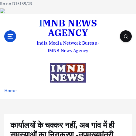
Ro no D15139/23
S
IMNB NEWS
k
AGENCY
i
p
lndia Media Network Bureau-
t
IMNB News Agency
o
c
o
n
t
e
Home
n
t
कार्यालयों के चक्कर नहीं, अब गांव में ही
समस्याओं का निराकरण -उपमुख्यमंत्री