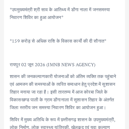
ac
w
m
h
n
h
*उपमुख्यमंत्री श्री साव के आतिथ्य में डोंगा नाला में जनसमस्या
e
it
ai
at
k
ar
निवारण शिविर का हुआ आयोजन*
b
te
l
s
e
e
o
r
A
dI
o
p
n
*159 करोड़ से अधिक राशि के विकास कार्याे की दी सौगात*
k
p
रायपुर 02 जून 2026 (IMNB NEWS AGENCY)
शासन की जनकल्याणकारी योजनाओं को अंतिम व्यक्ति तक पहुंचाने
एवं आमजन की समस्याओं के त्वरित समाधान हेतु प्रदेश में सुशासन
तिहार मनाया जा रहा है। इसी तारतम्य में आज कोरबा जिले के
विकासखण्ड पाली के ग्राम डोंगानाला में सुशासन तिहार के अंतर्गत
जिला स्तरीय जन समस्या निवारण शिविर का आयोजन हुआ।
शिविर में मुख्य अतिथि के रूप में छत्तीसगढ़ शासन के उपमुख्यमंत्री,
लोक निर्माण, लोक स्वास्थ्य यांत्रिकी, खेलकूद एवं युवा कल्याण