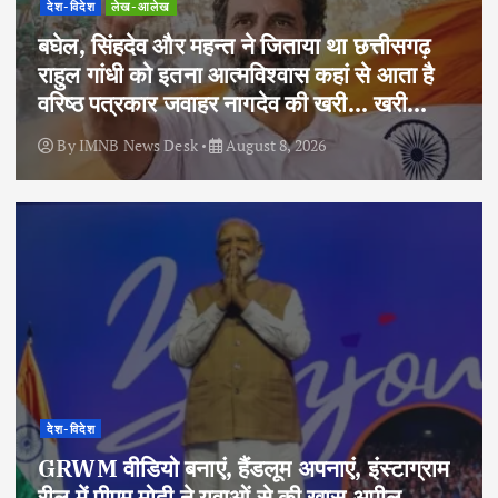
देश-विदेश
लेख-आलेख
बघेल, सिंहदेव और महन्त ने जिताया था छत्तीसगढ़
राहुल गांधी को इतना आत्मविश्वास कहां से आता है
वरिष्ठ पत्रकार जवाहर नागदेव की खरी… खरी…
By
IMNB News Desk
August 8, 2026
देश-विदेश
GRWM वीडियो बनाएं, हैंडलूम अपनाएं, इंस्टाग्राम
रील में पीएम मोदी ने युवाओं से की खास अपील,