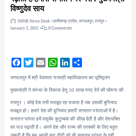
विष्णुदेव साय
IMNB News Desk
छत्तीसगढ़ प्रदेश
,
जगदलपुर
,
रायपुर
January 2, 2025
0 Comments
F
T
E
W
Li
S
ac
w
m
h
n
h
जगदलपुर में श्री वेदमाता गायत्री महाविद्यालय का भूमिपूजन
e
it
ai
at
k
ar
b
te
l
s
e
e
मुख्यमंत्री ने संस्था के विकास हेतु 50 लाख रुपए देने की घोषणा की
o
r
A
dI
रायपुर । कोई देश तभी मजबूत रह सकता है जब उसकी बुनियाद
o
p
n
मजबूत हो। हमारे देश की बुनियाद हमारी सनातन परंपराओं में है।
k
p
सनातन परंपरा हमें वसुधैव कुटुम्बकं की सीख देती है और देशभक्ति
का पाठ पढ़ाती है। अपने देश और राज्य की तरक्की के लिए बहुत
जरूरी है कि हम अपनी युवा पीढ़ी को भी सनातन परंपरा के वही