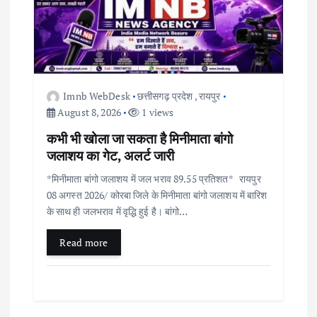
v
i
g
Imnb WebDesk
छत्तीसगढ़ प्रदेश
,
रायपुर
a
August 8, 2026
1 views
कभी भी खोला जा सकता है मिनीमाता बांगो
t
जलाशय का गेट, अलर्ट जारी
i
*मिनीमाता बांगो जलाशय में जल भराव 89.55 प्रतिशत* रायपुर
08 अगस्त 2026/ कोरबा जिले के मिनीमाता बांगो जलाशय में बारिश
के साथ ही जलभराव में वृद्धि हुई है। बांगो…
o
Read more
n