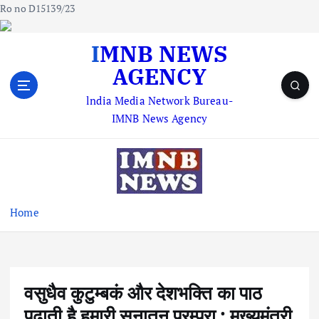
Ro no D15139/23
S
IMNB NEWS
k
AGENCY
i
p
lndia Media Network Bureau-
t
IMNB News Agency
o
c
o
n
t
e
Home
n
t
वसुधैव कुटुम्बकं और देशभक्ति का पाठ
पढ़ाती है हमारी सनातन परम्परा : मुख्यमंत्री