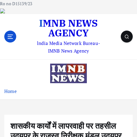
Ro no D15139/23
S
IMNB NEWS
k
AGENCY
i
p
lndia Media Network Bureau-
t
IMNB News Agency
o
c
o
n
t
e
Home
n
t
शासकीय कार्यों में लापरवाही पर तहसील
उदयपुर के राजस्व निरीक्षक मंडल उदयपुर