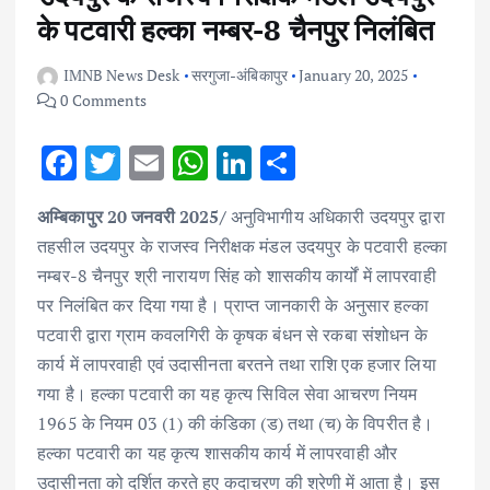
के पटवारी हल्का नम्बर-8 चैनपुर निलंबित
IMNB News Desk
सरगुजा-अंबिकापुर
January 20, 2025
0 Comments
F
T
E
W
Li
S
ac
w
m
h
n
h
अम्बिकापुर 20 जनवरी 2025/
अनुविभागीय अधिकारी उदयपुर द्वारा
e
it
ai
at
k
ar
तहसील उदयपुर के राजस्व निरीक्षक मंडल उदयपुर के पटवारी हल्का
b
te
l
s
e
e
नम्बर-8 चैनपुर श्री नारायण सिंह को शासकीय कार्यों में लापरवाही
o
r
A
dI
पर निलंबित कर दिया गया है। प्राप्त जानकारी के अनुसार हल्का
o
p
n
पटवारी द्वारा ग्राम कवलगिरी के कृषक बंधन से रकबा संशोधन के
k
p
कार्य में लापरवाही एवं उदासीनता बरतने तथा राशि एक हजार लिया
गया है। हल्का पटवारी का यह कृत्य सिविल सेवा आचरण नियम
1965 के नियम 03 (1) की कंडिका (ड) तथा (च) के विपरीत है।
हल्का पटवारी का यह कृत्य शासकीय कार्य में लापरवाही और
उदासीनता को दर्शित करते हुए कदाचरण की श्रेणी में आता है। इस