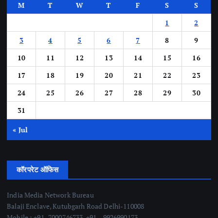
M
T
W
T
F
S
S
1
2
3
4
5
6
7
8
9
10
11
12
13
14
15
16
17
18
19
20
21
22
23
24
25
26
27
28
29
30
31
« Jul
कॉरपरेट ऑफिस
India Media Network Bureau
Balaji Enclave, Kutubgarh Road Delhi-110008
Mobile : +91- 7000746733, +91 – 9926990173