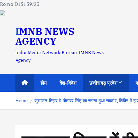
Ro no D15139/23
S
IMNB NEWS
k
i
AGENCY
p
lndia Media Network Bureau-IMNB News
t
Agency
o
c
o
होम
देश-विदेश
छत्तीसगढ़ प्रदेश
म
n
t
Home
सुशासन तिहार में पीतांबर सिंह का सपना हुआ साकार, शिविर में ह
e
n
t