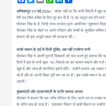
ac
w
m
h
n
h
अम्बिकापुर 19 मई 2026/
सोचा नहीं था कि कभी जिंदगी में खुद 
e
it
ai
at
k
ar
मेरी यह चिंता हमेशा के लिए दूर कर दी है।ष् यह भावुक कर देने वाल
b
te
l
s
e
e
पीतांबर सिंह के हैं, जिन्हें राज्य सरकार द्वारा आयोजित ’सुशासन त
o
r
A
dI
पीतांबर सिंह के चेहरे पर अपने परिवार और बच्चों के सुरक्षित भविष
o
p
n
शासन की इस अनूठी पहल की सराहना की।
k
p
कच्चे मकान के दर्द से मिली मुक्ति, अब नहीं टपकेगा पानी
पीतांबर सिंह ने अपनी पुरानी दिक्कतों को याद करते हुए बताया कि
दिनों में छत से पानी चूता था, जिससे घर का सामान बचाने और रातें 
खुश हैं और जल्द ही सपरिवार इसमें रहेंगे। उन्होंने बताया अब पक्का म
रहे हैं और दो अपनी शिक्षा पूरी कर घर पर हैं। इस पक्के मकान के 
जाएगी।
मुख्यमंत्री और प्रधानमंत्री के प्रति जताया आभार
पीतांबर ने बताया कि एक गरीब परिवार के लिए अपने दम पर पक्का
के जरिए सच हो पाया है। ’सुशासन तिहार’ में चाबी मिलने पर उन्होंने 