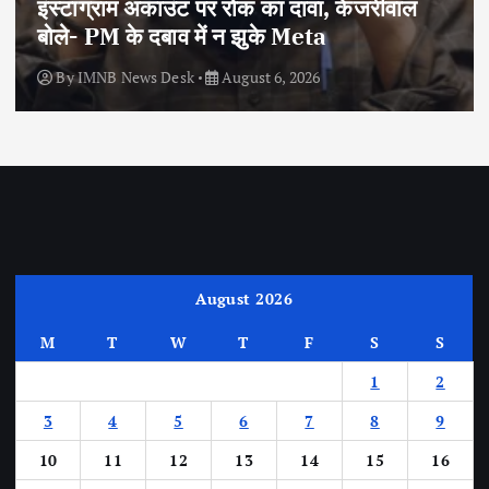
इंस्टाग्राम अकाउंट पर रोक का दावा, केजरीवाल
बोले- PM के दबाव में न झुके Meta
By
IMNB News Desk
August 6, 2026
August 2026
M
T
W
T
F
S
S
1
2
3
4
5
6
7
8
9
10
11
12
13
14
15
16