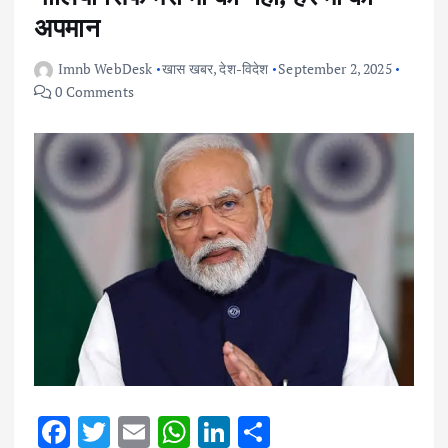
अपमान
Imnb WebDesk
खास खबर
,
देश-विदेश
September 2, 2025
0 Comments
F
T
E
W
Li
S