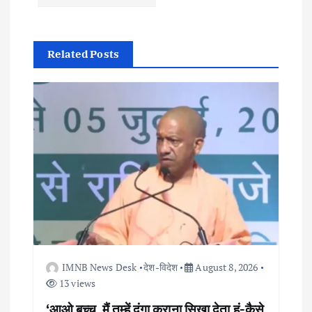
a
v
Related Posts
i
g
a
t
i
o
IMNB News Desk
देश-विदेश
August 8, 2026
n
13 views
‘आओ बच्चू, मैं तुम्हें दंगा कराना सिखा देता हूं-कैसे