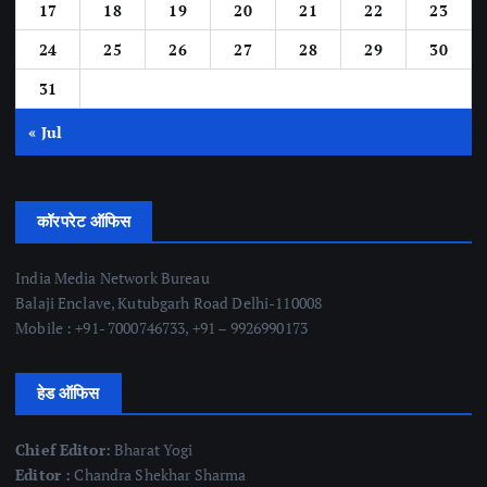
17
18
19
20
21
22
23
24
25
26
27
28
29
30
31
« Jul
कॉरपरेट ऑफिस
India Media Network Bureau
Balaji Enclave, Kutubgarh Road Delhi-110008
Mobile : +91- 7000746733, +91 – 9926990173
हेड ऑफिस
Chief Editor:
Bharat Yogi
Editor :
Chandra Shekhar Sharma