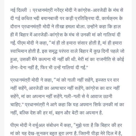
ac
w
m
h
n
h
नई दिल्ली । प्रधानमंत्री नरेंद्र मोदी ने कांग्रेस-आरजेडी के मंच से
e
it
ai
at
k
ar
दी गई कथित भद्दी बयानबाजी पर कड़ी प्रतिक्रिया दी. कार्यक्रम के
b
te
l
s
e
e
दौरान प्रधानमंत्री मोदी ने तीखा हमला बोला. उन्होंने कहा कि हाल
o
r
A
dI
ही में बिहार में आरजेडी-कांग्रेस के मंच से उनकी मां को गालियां दी
o
p
n
गईं. पीएम मोदी ने कहा, “मां ही तो हमारा संसार होती है, मां ही हमारा
k
p
स्वाभिमान होती है. इस समृद्ध परंपरा वाले बिहार में कुछ दिनों पहले जो
हुआ, उसकी मैंने कल्पना भी नहीं की थी. मेरी मां का राजनीति से कोई
लेना-देना नहीं है, फिर भी उन्हें गालियां दी गईं.”
प्रधानमंत्री मोदी ने कहा, “मां को गाली नहीं सहेंगे, इज्जत पर वार
नहीं सहेंगे, आरजेडी का अत्याचार नहीं सहेंगे, कांग्रेस का वार नहीं
सहेंगे, मां का अपमान नहीं सहेंगे. गली-गली से ये आवाज उठनी
चाहिए.” प्रधानमंत्री ने आगे कहा कि यह अपमान सिर्फ उनकी मां का
नहीं, बल्कि देश की हर मां, बहन और बेटी का अपमान है.
पीएम मोदी ने वर्चुअल संबोधन में कहा, “मुझे पता है कि बिहार की हर
मां को यह देख-सुनकर बहुत बुरा लगा है. जितनी पीड़ा मेरे दिल में है,