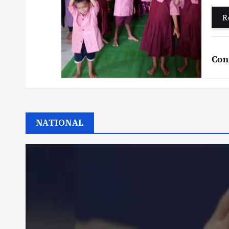
R
Con
NATIONAL