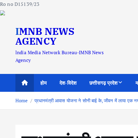
Ro no D15139/23
S
IMNB NEWS
k
i
AGENCY
p
lndia Media Network Bureau-IMNB News
t
Agency
o
c
o
होम
देश-विदेश
छत्तीसगढ़ प्रदेश
म
n
t
Home
प्रधानमंत्री आवास योजना ने सोनी बाई के, जीवन में लाया एक नय
e
n
t