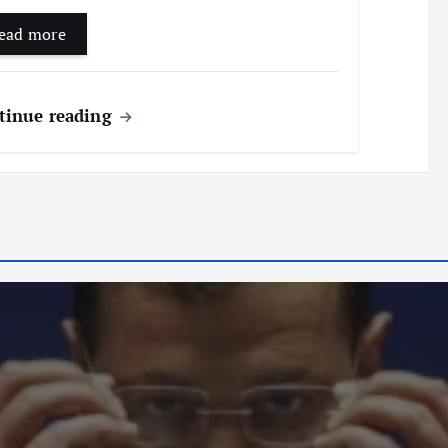
ead more
tinue reading