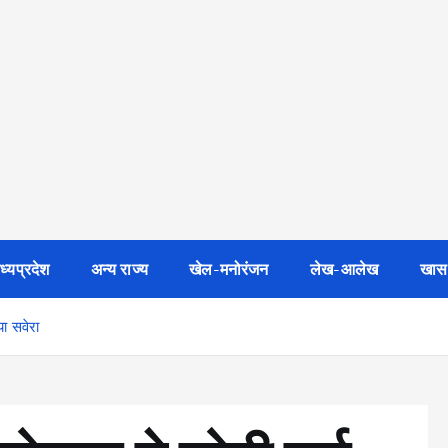
ध्यप्रदेश
अन्य राज्य
खेल-मनोरंजन
लेख-आलेख
खास
ा सवेरा