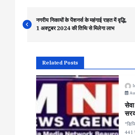
P
नगरीय निकायों के पेंशनर्स के महंगाई राहत में वृद्धि,
o
1 अक्टूबर 2024 की तिथि से मिलेगा लाभ
s
t
Related Posts
n
Aug
a
सेवा
v
सरका
*डिजि
i
441 