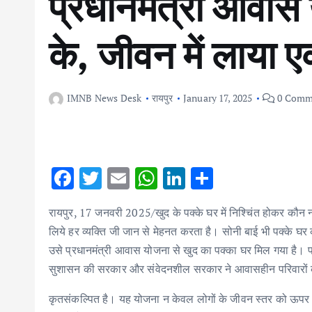
प्रधानमंत्री आवास 
के, जीवन में लाया 
IMNB News Desk
रायपुर
January 17, 2025
0 Comm
F
T
E
W
Li
S
ac
w
m
h
n
h
रायपुर, 17 जनवरी 2025/खुद के पक्के घर में निश्चिंत होकर कौन 
e
it
ai
at
k
ar
लिये हर व्यक्ति जी जान से मेहनत करता है। सोनी बाई भी पक्के घ
b
te
l
s
e
e
उसे प्रधानमंत्री आवास योजना से खुद का पक्का घर मिल गया है। पक्का
o
r
A
dI
सुशासन की सरकार और संवेदनशील सरकार ने आवासहीन परिवारों को
o
p
n
कृतसंकल्पित है। यह योजना न केवल लोगों के जीवन स्तर को ऊपर उठा