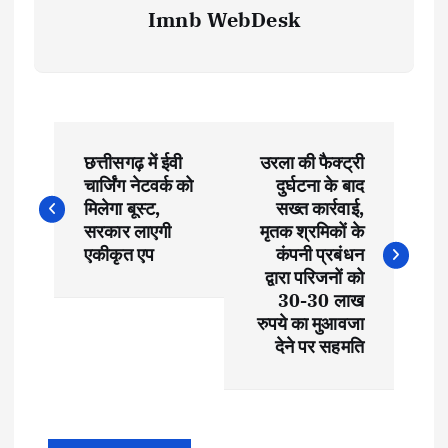
Imnb WebDesk
P
छत्तीसगढ़ में ईवी
उरला की फैक्ट्री
o
चार्जिंग नेटवर्क को
दुर्घटना के बाद
मिलेगा बूस्ट,
सख्त कार्रवाई,
s
सरकार लाएगी
मृतक श्रमिकों के
एकीकृत एप
कंपनी प्रबंधन
t
द्वारा परिजनों को
30-30 लाख
रुपये का मुआवजा
n
देने पर सहमति
a
v