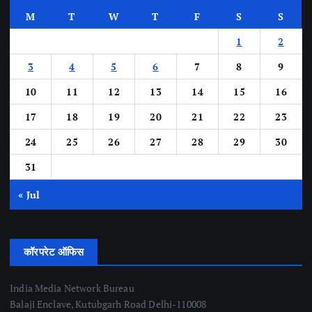
M
T
W
T
F
S
S
1
2
3
4
5
6
7
8
9
10
11
12
13
14
15
16
17
18
19
20
21
22
23
24
25
26
27
28
29
30
31
« Jul
कॉरपरेट ऑफिस
India Media Network Bureau
Balaji Enclave, Kutubgarh Road Delhi-110008