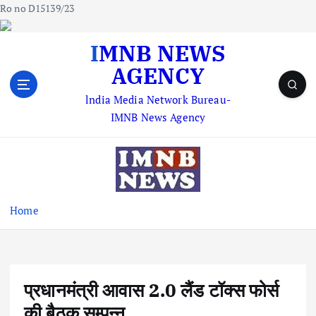
Ro no D15139/23
S
IMNB NEWS
k
AGENCY
i
p
lndia Media Network Bureau-
t
IMNB News Agency
o
c
o
n
t
e
Home
n
t
प्रधानमंत्री आवास 2.0 लैंड टॉक्स फोर्स
की बैठक सम्पन्न