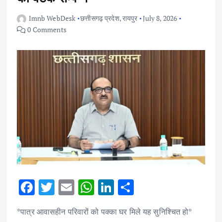
Imnb WebDesk
छत्तीसगढ़ प्रदेश
,
रायपुर
July 8, 2026
0 Comments
F
T
E
W
Li
S
ac
w
m
h
n
h
*पात्र आवासहीन परिवारों को पक्का घर मिले यह सुनिश्चित हो*
e
it
ai
at
k
ar