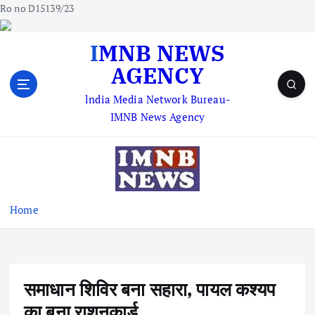
Ro no D15139/23
S
IMNB NEWS
k
AGENCY
i
p
lndia Media Network Bureau-
t
IMNB News Agency
o
c
o
n
t
e
Home
n
t
समाधान शिविर बना सहारा, पायल कश्यप
का बना राशनकार्ड