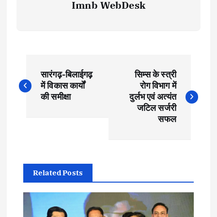
Imnb WebDesk
P
सारंगढ़-बिलाईगढ़
सिम्स के स्त्री
o
में विकास कार्यों
रोग विभाग में
की समीक्षा
दुर्लभ एवं अत्यंत
s
जटिल सर्जरी
सफल
t
n
Related Posts
a
v