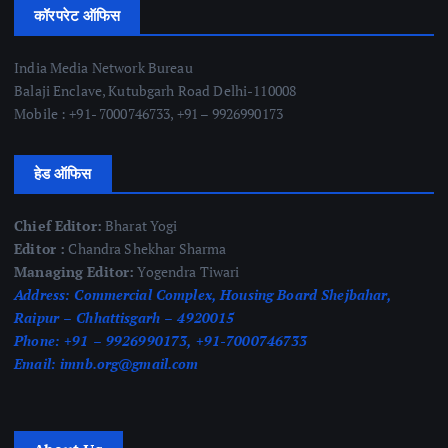
कॉरपरेट ऑफिस
India Media Network Bureau
Balaji Enclave, Kutubgarh Road Delhi-110008
Mobile : +91- 7000746733, +91 – 9926990173
हेड ऑफिस
Chief Editor:
Bharat Yogi
Editor :
Chandra Shekhar Sharma
Managing Editor:
Yogendra Tiwari
Address:
Commercial Complex, Housing Board Shejbahar,
Raipur – Chhattisgarh – 4920015
Phone:
+91 – 9926990173, +91-7000746733
Email:
imnb.org@gmail.com