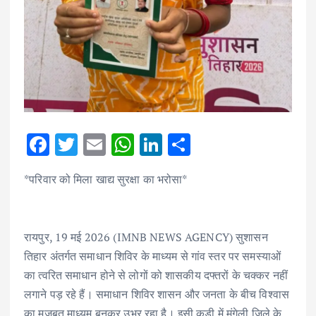
F
T
E
W
Li
S
ac
w
m
h
n
h
*परिवार को मिला खाद्य सुरक्षा का भरोसा*
e
it
ai
at
k
ar
b
te
l
s
e
e
o
r
A
dI
रायपुर, 19 मई 2026 (IMNB NEWS AGENCY) सुशासन
o
p
n
तिहार अंतर्गत समाधान शिविर के माध्यम से गांव स्तर पर समस्याओं
k
p
का त्वरित समाधान होने से लोगों को शासकीय दफ्तरों के चक्कर नहीं
लगाने पड़ रहे हैं। समाधान शिविर शासन और जनता के बीच विश्वास
का मजबूत माध्यम बनकर उभर रहा है। इसी कड़ी में मुंगेली जिले के