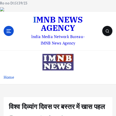
Ro no D15139/23
S
IMNB NEWS
k
AGENCY
i
p
lndia Media Network Bureau-
t
IMNB News Agency
o
c
o
n
t
e
Home
n
t
विश्व दिव्यांग दिवस पर बस्तर में खास पहल