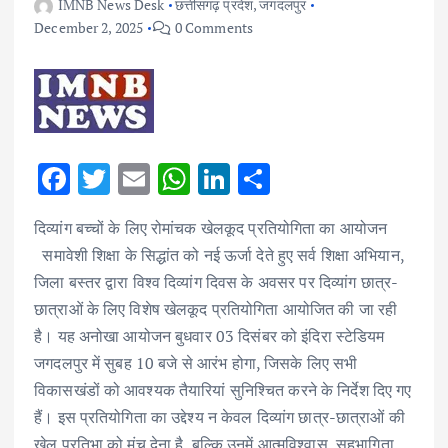
IMNB News Desk
छत्तीसगढ़ प्रदेश
,
जगदलपुर
December 2, 2025
0 Comments
F
T
E
W
Li
S
ac
w
m
h
n
h
दिव्यांग बच्चों के लिए रोमांचक खेलकूद प्रतियोगिता का आयोजन
e
it
ai
at
k
ar
समावेशी शिक्षा के सिद्धांत को नई ऊर्जा देते हुए सर्व शिक्षा अभियान,
b
te
l
s
e
e
जिला बस्तर द्वारा विश्व दिव्यांग दिवस के अवसर पर दिव्यांग छात्र-
o
r
A
dI
छात्राओं के लिए विशेष खेलकूद प्रतियोगिता आयोजित की जा रही
o
p
n
है। यह अनोखा आयोजन बुधवार 03 दिसंबर को इंदिरा स्टेडियम
k
p
जगदलपुर में सुबह 10 बजे से आरंभ होगा, जिसके लिए सभी
विकासखंडों को आवश्यक तैयारियां सुनिश्चित करने के निर्देश दिए गए
हैं। इस प्रतियोगिता का उद्देश्य न केवल दिव्यांग छात्र-छात्राओं की
खेल प्रतिभा को मंच देना है, बल्कि उनमें आत्मविश्वास, सहभागिता