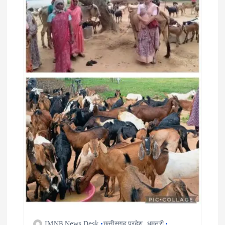
IMNB News Desk
छत्तीसगढ़ प्रदेश
,
धमतरी