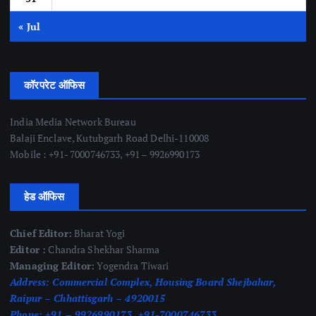
« Jul
कॉरपरेट ऑफिस
India Media Network Bureau
Balaji Enclave, Kutubgarh Road Delhi-110008
Mobile : +91- 7000746733, +91 – 9926990173
हेड ऑफिस
Chief Editor:
Bharat Yogi
Editor :
Chandra Shekhar Sharma
Managing Editor:
Yogendra Tiwari
Address:
Commercial Complex, Housing Board Shejbahar,
Raipur – Chhattisgarh – 4920015
Phone:
+91 – 9926990173, +91-7000746733