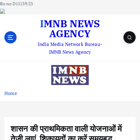
Ro no D15139/23
S
IMNB NEWS
k
AGENCY
i
p
lndia Media Network Bureau-
t
IMNB News Agency
o
c
o
n
t
e
Home
n
t
शासन की प्राथमिकता वाली योजनाओं में
तेजी लाएं, शिकायतों का करें समयबद्ध