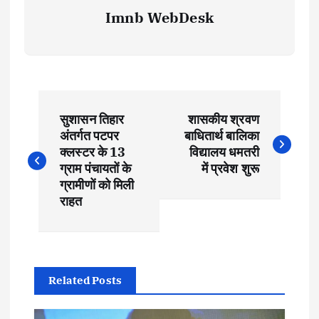
Imnb WebDesk
P
सुशासन तिहार
शासकीय श्रवण
o
अंतर्गत पटपर
बाधितार्थ बालिका
क्लस्टर के 13
विद्यालय धमतरी
s
ग्राम पंचायतों के
में प्रवेश शुरू
ग्रामीणों को मिली
t
राहत
n
a
Related Posts
v