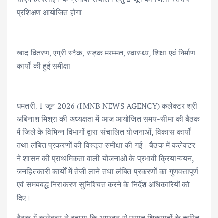
e
it
ai
at
k
ar
प्रशिक्षण आयोजित होगा
b
te
l
s
e
e
o
r
A
dI
o
p
n
खाद वितरण, एग्री स्टैक, सड़क मरम्मत, स्वास्थ्य, शिक्षा एवं निर्माण
k
p
कार्यों की हुई समीक्षा
धमतरी, 1 जून 2026 (IMNB NEWS AGENCY) कलेक्टर श्री
अबिनाश मिश्रा की अध्यक्षता में आज आयोजित समय-सीमा की बैठक
में जिले के विभिन्न विभागों द्वारा संचालित योजनाओं, विकास कार्यों
तथा लंबित प्रकरणों की विस्तृत समीक्षा की गई। बैठक में कलेक्टर
ने शासन की प्राथमिकता वाली योजनाओं के प्रभावी क्रियान्वयन,
जनहितकारी कार्यों में तेजी लाने तथा लंबित प्रकरणों का गुणवत्तापूर्ण
एवं समयबद्ध निराकरण सुनिश्चित करने के निर्देश अधिकारियों को
दिए।
बैठक में कलेक्टर ने बताया कि आमजन से प्राप्त शिकायतों के त्वरित,