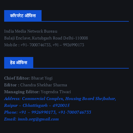
कॉरपरेट ऑफिस
India Media Network Bureau
Balaji Enclave, Kutubgarh Road Delhi-110008
Mobile : +91- 7000746733, +91 – 9926990173
हेड ऑफिस
Chief Editor:
Bharat Yogi
Editor :
Chandra Shekhar Sharma
Managing Editor:
Yogendra Tiwari
Address:
Commercial Complex, Housing Board Shejbahar,
Raipur – Chhattisgarh – 4920015
Phone:
+91 – 9926990173, +91-7000746733
Email:
imnb.org@gmail.com