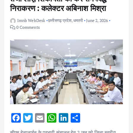
निराकरण : कलेक्टर अबिनाश मिश्रा
Imnb WebDesk
छत्तीसगढ़ प्रदेश
,
धमतरी
June 2, 2026
0 Comments
F
T
E
W
Li
S
ac
w
m
h
n
h
सीएम हेल्पलाईन के प्रभावी संचालन हेतु 2 जून को जिला स्तरीय