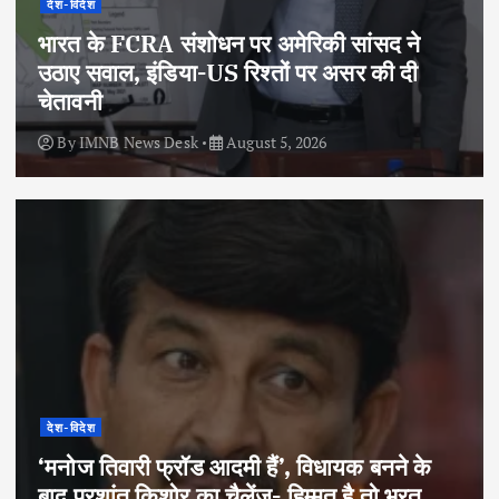
देश-विदेश
भारत के FCRA संशोधन पर अमेरिकी सांसद ने
उठाए सवाल, इंडिया-US रिश्तों पर असर की दी
चेतावनी
By
IMNB News Desk
August 5, 2026
देश-विदेश
‘मनोज तिवारी फ्रॉड आदमी हैं’, विधायक बनने के
बाद प्रशांत किशोर का चैलेंज- हिम्मत है तो भरत