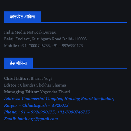
कॉरपरेट ऑफिस
India Media Network Bureau
Balaji Enclave, Kutubgarh Road Delhi-110008
Mobile : +91- 7000746733, +91 – 9926990173
हेड ऑफिस
Chief Editor:
Bharat Yogi
Editor :
Chandra Shekhar Sharma
Managing Editor:
Yogendra Tiwari
Address:
Commercial Complex, Housing Board Shejbahar,
Raipur – Chhattisgarh – 4920015
Phone:
+91 – 9926990173, +91-7000746733
Email:
imnb.org@gmail.com