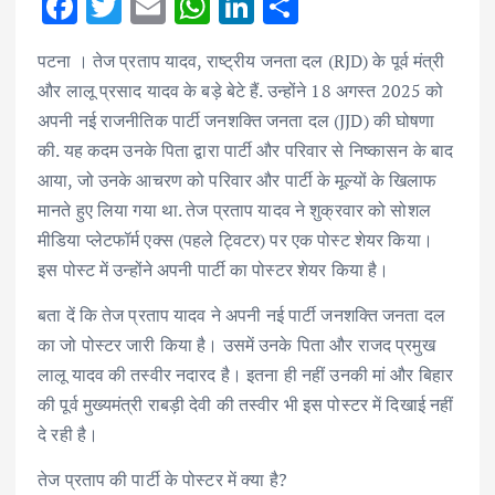
F
T
E
W
Li
S
ac
w
m
h
n
h
पटना । तेज प्रताप यादव, राष्ट्रीय जनता दल (RJD) के पूर्व मंत्री
e
it
ai
at
k
ar
और लालू प्रसाद यादव के बड़े बेटे हैं. उन्होंने 18 अगस्त 2025 को
b
te
l
s
e
e
अपनी नई राजनीतिक पार्टी जनशक्ति जनता दल (JJD) की घोषणा
o
r
A
dI
की. यह कदम उनके पिता द्वारा पार्टी और परिवार से निष्कासन के बाद
o
p
n
आया, जो उनके आचरण को परिवार और पार्टी के मूल्यों के खिलाफ
k
p
मानते हुए लिया गया था. तेज प्रताप यादव ने शुक्रवार को सोशल
मीडिया प्लेटफॉर्म एक्स (पहले ट्विटर) पर एक पोस्ट शेयर किया।
इस पोस्ट में उन्होंने अपनी पार्टी का पोस्टर शेयर किया है।
बता दें कि तेज प्रताप यादव ने अपनी नई पार्टी जनशक्ति जनता दल
का जो पोस्टर जारी किया है। उसमें उनके पिता और राजद प्रमुख
लालू यादव की तस्वीर नदारद है। इतना ही नहीं उनकी मां और बिहार
की पूर्व मुख्यमंत्री राबड़ी देवी की तस्वीर भी इस पोस्टर में दिखाई नहीं
दे रही है।
तेज प्रताप की पार्टी के पोस्टर में क्या है?