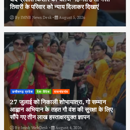
तिवारी के परिवार को न्याय दिलाकर दिखाएं
By
IMNB News Desk
August 5, 2026
छत्तीसगढ़ प्रदेश
देश-विदेश
राजनांदगांव
27 जुलाई को निकाली शोभायात्रा, गो सम्मान
आह्वान अभियान के तहत गौ वंश की सुरक्षा के लिए
सौंपे गए तीन लाख हस्ताक्षरयुक्त ज्ञापन
By
Imnb WebDesk
August 4, 2026