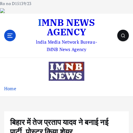
Ro no D15139/23
S
IMNB NEWS
k
AGENCY
i
p
lndia Media Network Bureau-
t
IMNB News Agency
o
c
o
n
t
e
Home
n
t
बिहार में तेज प्रताप यादव ने बनाई नई
पार्टी, पोस्टर किया शेयर