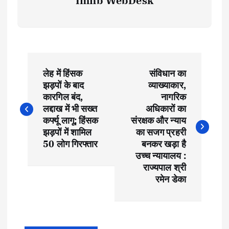
Imnb WebDesk
P
लेह में हिंसक
संविधान का
o
झड़पों के बाद
व्याख्याकार,
कारगिल बंद,
नागरिक
s
लद्दाख में भी सख्त
अधिकारों का
कर्फ्यू लागू; हिंसक
संरक्षक और न्याय
t
झड़पों में शामिल
का सजग प्रहरी
50 लोग गिरफ्तार
बनकर खड़ा है
उच्च न्यायालय :
n
राज्यपाल श्री
रमेन डेका
a
v