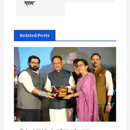
t
ग्राम’
n
a
Related Posts
v
i
g
a
t
i
o