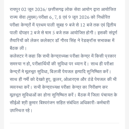
ac
w
m
h
n
h
रायपुर 02 जून 2026/ छत्तीसगढ़ लोक सेवा आयोग द्वारा आयोजित
e
it
ai
at
k
ar
राज्य सेवा (मुख्य) परीक्षा 6, 7, 8 एवं 9 जून 2026 को निर्धारित
b
te
l
s
e
e
परीक्षा केन्द्रों में प्रथम पाली सुबह 9 बजे से 12 बजे तक एवं द्वितीय
o
r
A
dI
पाली दोपहर 2 बजे से षाम 5 बजे तक आयोजित होगी। इसकी संपूर्ण
o
p
n
तैयारियों को लेकर कलेक्टर डॉ गौरव सिंह ने रेडक्रॉस सभाकक्ष में
k
p
बैठक ली।
कलेक्टर ने कहा कि सभी केन्द्राध्यक्ष परीक्षा केन्द्र में किसी प्रकार
समस्या न हो, परीक्षार्थियों की सुविधा पर ध्यान दें। साथ ही परीक्षा
केन्द्रों मे मूलभूत सुविधा, बिलजी पेयजल इत्यादि सुनिष्चित करें।
साथ ही गर्मी को देखते हुए, कूलर, ओआरएस और ठंडे पेयजल की भी
व्यवस्था करें। सभी केन्द्राध्यक्ष परीक्षा केन्द्र का निरीक्षण कर
मूलभूत सुविधाओं का होना सुनिष्चित करें। बैठक में जिला पंचायत के
सीईओ श्री कुमार बिश्वरंजन सहित संबंधित अधिकारी-कर्मचारी
उपस्थित रहे।