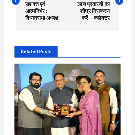
s
सशक्त एवं
ऋण प्रकरणों का
आत्मनिर्भर :
शीघ्र निराकरण
t
विधानसभा अध्यक्ष
करें – कलेक्टर
n
a
Related Posts
v
i
g
a
t