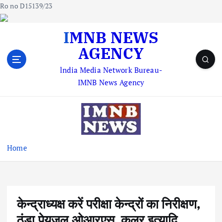
Ro no D15139/23
S
IMNB NEWS
k
AGENCY
i
p
lndia Media Network Bureau-
t
IMNB News Agency
o
c
o
n
t
e
Home
n
t
केन्द्राध्यक्ष करें परीक्षा केन्द्रों का निरीक्षण,
ठंडा पेयजल,ओआरएस, कूलर इत्यादि