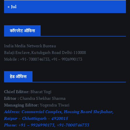
« Jul
कॉरपरेट ऑफिस
India Media Network Bureau
Balaji Enclave, Kutubgarh Road Delhi-110008
Mobile : +91- 7000746733, +91 – 9926990173
हेड ऑफिस
Chief Editor:
Bharat Yogi
Editor :
Chandra Shekhar Sharma
Managing Editor:
Yogendra Tiwari
Address:
Commercial Complex, Housing Board Shejbahar,
Raipur – Chhattisgarh – 4920015
Phone:
+91 – 9926990173, +91-7000746733