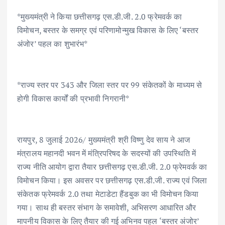
ac
w
m
h
n
h
*मुख्यमंत्री ने किया छत्तीसगढ़ एस.डी.जी. 2.0 फ्रेमवर्क का
e
it
ai
at
k
ar
विमोचन, बस्तर के समग्र एवं परिणामोन्मुख विकास के लिए ‘बस्तर
b
te
l
s
e
e
अंजोर’ पहल का शुभारंभ*
o
r
A
dI
o
p
n
k
p
*राज्य स्तर पर 343 और जिला स्तर पर 99 संकेतकों के माध्यम से
होगी विकास कार्यों की प्रभावी निगरानी*
रायपुर, 8 जुलाई 2026/ मुख्यमंत्री श्री विष्णु देव साय ने आज
मंत्रालय महानदी भवन में मंत्रिपरिषद के सदस्यों की उपस्थिति में
राज्य नीति आयोग द्वारा तैयार छत्तीसगढ़ एस.डी.जी. 2.0 फ्रेमवर्क का
विमोचन किया। इस अवसर पर छत्तीसगढ़ एस.डी.जी. राज्य एवं जिला
संकेतक फ्रेमवर्क 2.0 तथा मेटाडेटा हैंडबुक का भी विमोचन किया
गया। साथ ही बस्तर संभाग के समावेशी, अभिसरण आधारित और
मापनीय विकास के लिए तैयार की गई अभिनव पहल ‘बस्तर अंजोर’