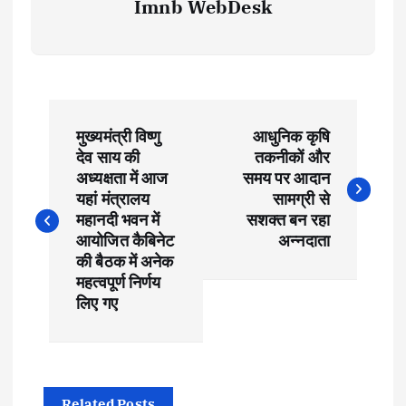
Imnb WebDesk
P
मुख्यमंत्री विष्णु
आधुनिक कृषि
o
देव साय की
तकनीकों और
अध्यक्षता में आज
समय पर आदान
s
यहां मंत्रालय
सामग्री से
महानदी भवन में
सशक्त बन रहा
t
आयोजित कैबिनेट
अन्नदाता
की बैठक में अनेक
महत्वपूर्ण निर्णय
n
लिए गए
a
v
Related Posts