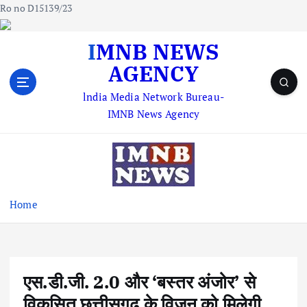
Ro no D15139/23
S
IMNB NEWS
k
AGENCY
i
p
lndia Media Network Bureau-
t
IMNB News Agency
o
c
o
n
t
e
Home
n
t
एस.डी.जी. 2.0 और ‘बस्तर अंजोर’ से
विकसित छत्तीसगढ़ के विजन को मिलेगी