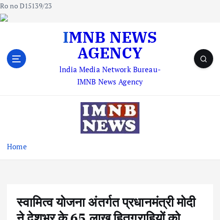
Ro no D15139/23
S
IMNB NEWS
k
AGENCY
i
p
lndia Media Network Bureau-
t
IMNB News Agency
o
c
o
n
t
e
Home
n
t
स्वामित्व योजना अंतर्गत प्रधानमंत्री मोदी
ने देशभर के 65 लाख हितग्राहियों को