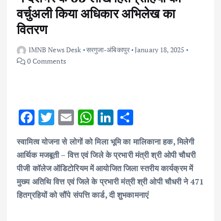
वर्चुअली किया अधिकार अभिलेख का
वितरण
IMNB News Desk
सरगुजा-अंबिकापुर
January 18, 2025
0 Comments
F
T
E
W
Li
S
ac
w
m
h
n
h
स्वामित्व योजना से लोगों को मिला भूमि का मालिकाना हक, मिलेगी
e
it
ai
at
k
ar
आर्थिक मजबूती – वित्त एवं जिले के प्रभारी मंत्री श्री ओपी चौधरी
b
te
l
s
e
e
पीजी कॉलेज ऑडिटोरियम में आयोजित जिला स्तरीय कार्यक्रम में
o
r
A
dI
मुख्य अतिथि वित्त एवं जिले के प्रभारी मंत्री श्री ओपी चौधरी ने 471
o
p
n
हितग्रहियों को सौंपे संपत्ति कार्ड, दी शुभकामनाएं
k
p