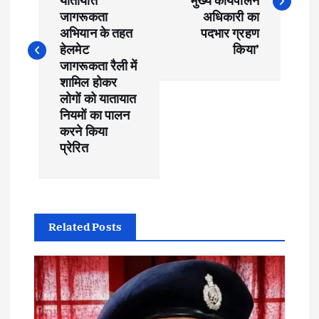
s
यातायात
मुख्य कार्यपालन
जागरूकता
अधिकारी का
t
अभियान के तहत
पदभार ग्रहण
हेलमेट
किया’
जागरूकता रैली में
n
शामिल होकर
लोगों को यातायात
a
नियमों का पालन
करने किया
v
प्रेरित
i
g
Related Posts
a
t