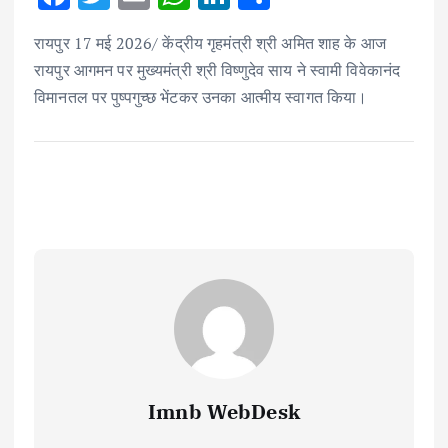
ac
w
m
h
n
h
रायपुर 17 मई 2026/ केंद्रीय गृहमंत्री श्री अमित शाह के आज
e
it
ai
at
k
ar
रायपुर आगमन पर मुख्यमंत्री श्री विष्णुदेव साय ने स्वामी विवेकानंद
b
te
l
s
e
e
विमानतल पर पुष्पगुच्छ भेंटकर उनका आत्मीय स्वागत किया।
o
r
A
dI
o
p
n
k
p
Imnb WebDesk