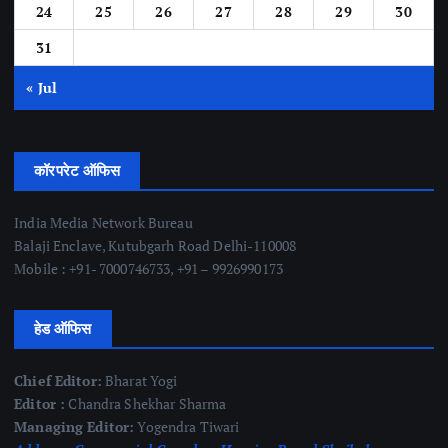
24
25
26
27
28
29
30
31
« Jul
कॉरपरेट ऑफिस
India Media Network Bureau
Balaji Enclave, Kutubgarh Road Delhi-110008
Mobile : +91- 7000746733, +91 – 9926990173
हेड ऑफिस
Chief Editor:
Bharat Yogi
Editor :
Chandra Shekhar Sharma
Managing Editor:
Yogendra Tiwari