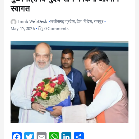
स्वागत
Imnb WebDesk
छत्तीसगढ़ प्रदेश
,
देश-विदेश
,
रायपुर
May 17, 2026
0 Comments
F
T
E
W
Li
S