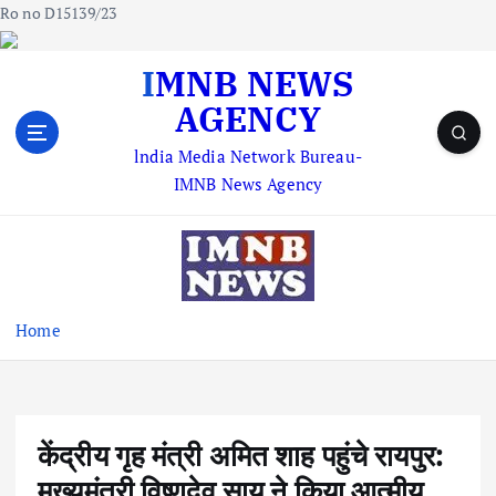
Ro no D15139/23
S
IMNB NEWS
k
AGENCY
i
p
lndia Media Network Bureau-
t
IMNB News Agency
o
c
o
n
t
e
Home
n
t
केंद्रीय गृह मंत्री अमित शाह पहुंचे रायपुर:
मुख्यमंत्री विष्णुदेव साय ने किया आत्मीय