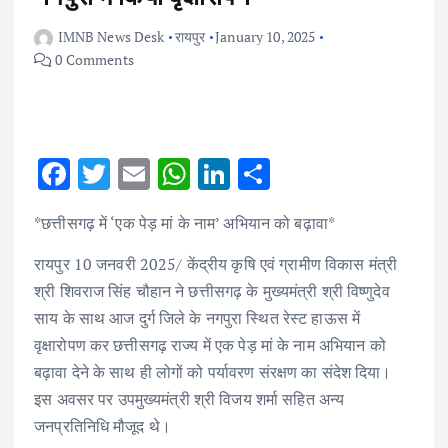
IMNB News Desk
रायपुर
January 10, 2025
0 Comments
F
T
E
W
Li
S
ac
w
m
h
n
h
*छत्तीसगढ़ में ‘एक पेड़ मां के नाम’ अभियान को बढ़ावा*
e
it
ai
at
k
ar
b
te
l
s
e
e
रायपुर 10 जनवरी 2025/ केंद्रीय कृषि एवं ग्रामीण विकास मंत्री
श्री शिवराज सिंह चौहान ने छत्तीसगढ़ के मुख्यमंत्री श्री विष्णुदेव
o
r
A
dI
साय के साथ आज दुर्ग जिले के नगपुरा स्थित रेस्ट हाऊस में
o
p
n
वृक्षारोपण कर छत्तीसगढ़ राज्य में एक पेड़ मां के नाम अभियान को
k
p
बढ़ावा देने के साथ ही लोगों को पर्यावरण संरक्षण का संदेश दिया।
इस अवसर पर उपमुख्यमंत्री श्री विजय शर्मा सहित अन्य
जनप्रतिनिधि मौजूद थे।