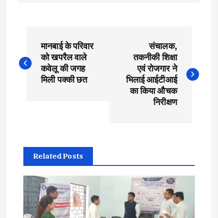
P
मानबाई के परिवार
संचालक,
o
को खपरैल वाले
तकनीकी शिक्षा
कवेलू की जगह
एवं रोजगार ने
s
मिली पक्की छत
भिलाई आईटीआई
का किया औचक
t
निरीक्षण
n
a
Related Posts
v
i