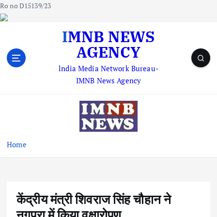
Ro no D15139/23
S
IMNB NEWS
k
AGENCY
i
p
lndia Media Network Bureau-
t
IMNB News Agency
o
c
o
n
t
e
Home
n
t
केंद्रीय मंत्री शिवराज सिंह चौहान ने
नगपुरा में किया वृक्षारोपण