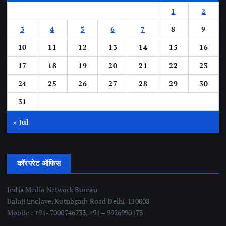
1
2
3
4
5
6
7
8
9
10
11
12
13
14
15
16
17
18
19
20
21
22
23
24
25
26
27
28
29
30
31
« Jul
कॉरपरेट ऑफिस
India Media Network Bureau
Balaji Enclave, Kutubgarh Road Delhi-110008
Mobile : +91- 7000746733, +91 – 9926990173