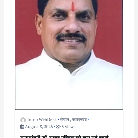
a
t
i
o
n
Imnb WebDesk
भोपाल
,
मध्यप्रदेश
August 8, 2026
5 views
मुख्यमंत्री डॉ. यादव रविवार को चार नई हवाई