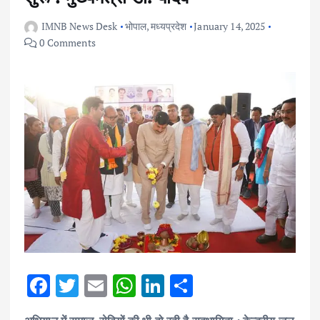
IMNB News Desk
भोपाल
,
मध्यप्रदेश
January 14, 2025
0 Comments
F
T
E
W
Li
S
ac
w
m
h
n
h