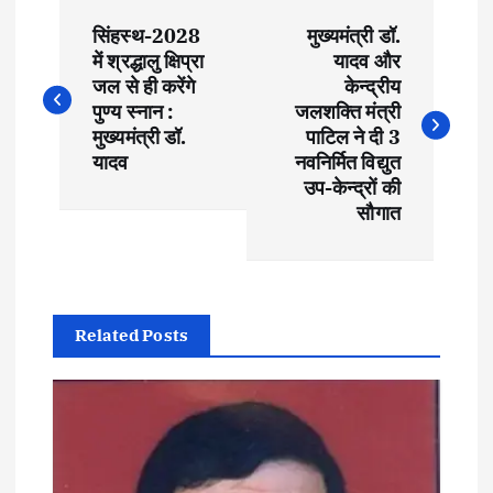
P
सिंहस्थ-2028
मुख्यमंत्री डॉ.
o
में श्रद्धालु क्षिप्रा
यादव और
जल से ही करेंगे
केन्द्रीय
s
पुण्य स्नान :
जलशक्ति मंत्री
मुख्यमंत्री डॉ.
पाटिल ने दी 3
t
यादव
नवनिर्मित विद्युत
उप-केन्द्रों की
सौगात
n
a
v
Related Posts
i
g