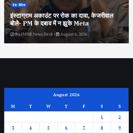
देश-विदेश
इंस्टाग्राम अकाउंट पर रोक का दावा, केजरीवाल
बोले- PM के दबाव में न झुके Meta
By
IMNB News Desk
August 6, 2026
August 2026
M
T
W
T
F
S
S
1
2
3
4
5
6
7
8
9