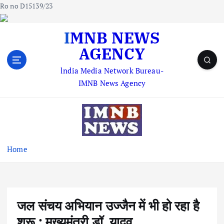
Ro no D15139/23
S
IMNB NEWS
k
AGENCY
i
p
lndia Media Network Bureau-
t
IMNB News Agency
o
c
o
n
t
e
Home
n
t
जल संचय अभियान उज्जैन में भी हो रहा है
शुरू : मुख्यमंत्री डॉ. यादव