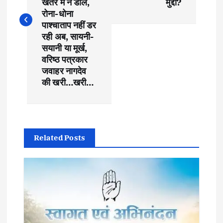
खतरे में न डालें,
मुद्दा?
t
रोना-धोना
पाश्चाताप नहीं डर
रही अब, सायनी-
n
सयानी या मूर्ख,
वरिष्ठ पत्रकार
a
जवाहर नागदेव
की खरी…खरी…
v
i
g
Related Posts
a
t
i