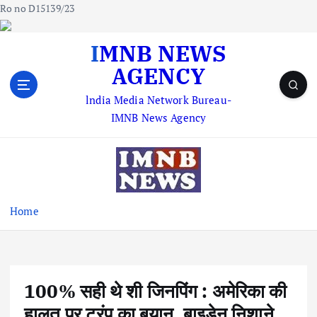
Ro no D15139/23
S
IMNB NEWS
k
AGENCY
i
p
lndia Media Network Bureau-
t
IMNB News Agency
o
c
o
n
t
e
Home
n
t
100% सही थे शी जिनपिंग : अमेरिका की
हालत पर ट्रंप का बयान, बाइडेन निशाने