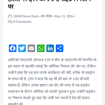
पर
IMNB News Desk
देश-विदेश
May 15, 2026
0 Comments
F
T
E
W
Li
S
ac
w
m
h
n
h
अमेरिकी राष्ट्रपति डोनाल्ड ट्रंप ने चीन के राष्ट्रपति शी जिनपिंग के
e
it
ai
at
k
ar
इस बयान से सहमति जताई कि अमेरिका गिरावट की ओर था, लेकिन
b
te
l
s
e
e
उन्होंने कहा कि यह बात उनके कार्यकाल की नहीं, बल्कि जो बाइडेन
o
r
A
dI
के समय की है. ट्रंप ने कहा कि वह शी की बात से 100 फीसदी
o
p
n
सहमत हैं, लेकिन उनका इशारा उस दौर की तरफ है जब बाइडेन
k
p
प्रशासन के दौरान अमेरिका को काफी नुकसान हुआ. उन्होंने बाइडेन
पर निशाना साधते हुए कहा कि उन्हीं चार सालों में देश की हालत
कमजोर हुई.