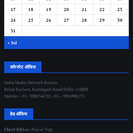
17
18
19
20
21
22
23
24
25
26
27
28
29
30
31
« Jul
कॉरपरेट ऑफिस
India Media Network Bureau
Balaji Enclave, Kutubgarh Road Delhi-110008
Mobile : +91- 7000746733, +91 – 9926990173
हेड ऑफिस
Chief Editor:
Bharat Yogi