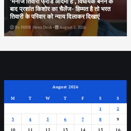
‘मनोज तिवारी फ्रॉड आदमी हैं’, विधायक बनने के
बाद प्रशांत किशोर का चैलेंज- हिम्मत है तो भरत
तिवारी के परिवार को न्याय दिलाकर दिखाएं
By
IMNB News Desk
August 5, 2026
August 2026
M
T
W
T
F
S
S
1
2
3
4
5
6
7
8
9
10
11
12
13
14
15
16