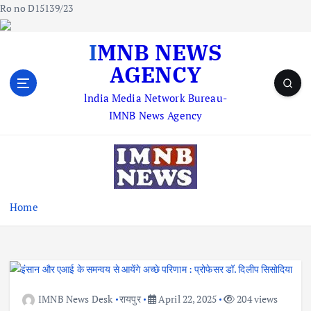
Ro no D15139/23
S
IMNB NEWS
k
AGENCY
i
p
lndia Media Network Bureau-
t
IMNB News Agency
o
c
o
n
t
e
Home
n
t
IMNB News Desk
रायपुर
April 22, 2025
204 views