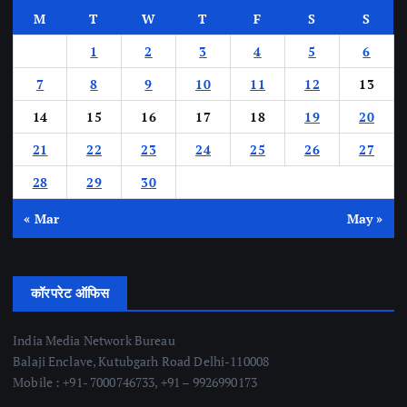
M
T
W
T
F
S
S
1
2
3
4
5
6
7
8
9
10
11
12
13
14
15
16
17
18
19
20
21
22
23
24
25
26
27
28
29
30
« Mar
May »
कॉरपरेट ऑफिस
India Media Network Bureau
Balaji Enclave, Kutubgarh Road Delhi-110008
Mobile : +91- 7000746733, +91 – 9926990173