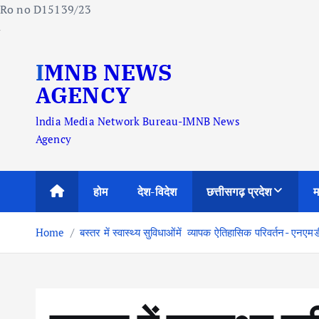
Ro no D15139/23
S
IMNB NEWS
k
i
AGENCY
p
lndia Media Network Bureau-IMNB News
t
Agency
o
c
o
होम
देश-विदेश
छत्तीसगढ़ प्रदेश
म
n
t
Home
बस्तर में स्वास्थ्य सुविधाओंमें व्‍यापक ऐतिहासिक परिवर्तन- एनए
e
n
t