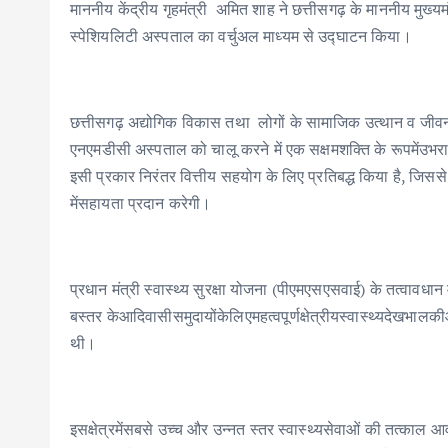
o
r
A
dI
माननीय केंद्रीय गृहमंत्री अमित शाह ने छत्तीसगढ़ के माननीय मुख्यम
स्पेशियलिटी अस्पताल का वर्चुअल माध्यम से उद्घाटन किया।
o
p
n
k
p
छत्तीसगढ़ अद्योगिक विकास तथा लोगों के सामाजिक उत्‍थान व जीवन स
एनएमडीसी अस्पताल को चालू करने में एक सक्षमशक्ति के रूपमेंउभरा।उक्
इसी प्रकार निरंतर वित्तीय सहयोग के लिए प्रतिबद्ध किया है, जिससे
मेंसहायता प्रदान करेगी।
प्रधान मंत्री स्वास्थ्य सुरक्षा योजना (पीएमएसएसवाई) के तत्वावधा
बस्तर केआदिवासीसमुदायोंकेलिएमहत्वपूर्णक्षेत्रीयस्वास्थ्यदेखभा
थी।
इसक्षेत्रमेंसबसे उच्च और उन्नत स्तर स्वास्थ्यसेवाओं की तत्काल आव