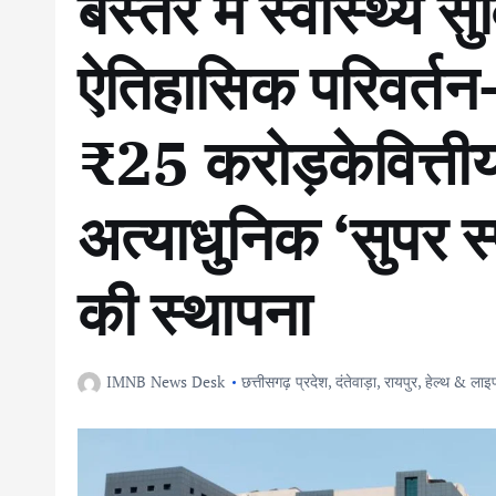
बस्तर में स्वास्थ्य स
ऐतिहासिक परिवर्तन-
₹25 करोड़केवित्तीय
अत्याधुनिक ‘सुपर स
की स्थापना
IMNB News Desk
छत्तीसगढ़ प्रदेश
,
दंतेवाड़ा
,
रायपुर
,
हेल्थ & ला