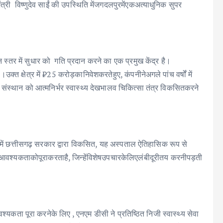
ंत्री विष्णुदेव साईं की उपस्थिति मेंजगदलपुरमेंएकअत्याधुनिक सुपर
्‍तर में सुधार को गति प्रदान करने का एक प्रमुख केंद्र है।
‍त क्षेत्र में ₹25 करोड़कानिवेशकरतेहुए, कंपनीनेअगले पांच वर्षों में
 संस्थान को आत्मनिर्भर स्वास्थ्य देखभालव चिकित्‍सा तंत्र विकसितकरने
न में छत्तीसगढ़ सरकार द्वारा विकसित, यह अस्पताल ऐतिहासिक रूप से
लकीआवश्यकताकोपूराकरताहै, जिन्हेंविशेषउपचारकेलिएलंबीदूरीतय करनीपड़ती
श्यकता पूरा करनेके लिए , एनएम डीसी ने प्रतिष्ठित निजी स्वास्थ्य सेवा