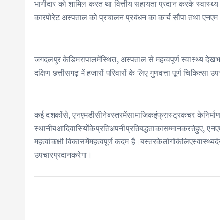
भागीदार को शामिल करत था वित्तीय सहायता प्रदान करके स्‍वास्‍थ्‍य
कारपोरेट अस्पताल को प्रचालन प्रबंधन का कार्य सौंपा तथा एनएम ड
जगदलपुर केडिमरापालमेंस्थित, अस्पताल से महत्वपूर्ण स्वास्थ्य दे
दक्षिण छत्तीसगढ़ में हजारों परिवारों के लिए गुणवत्ता पूर्ण चिकित्
कई दशकोंसे, एनएमडीसीनेबस्तरमेंसामाजिकइंफ्रास्‍ट्रकचर केनिर्माण,व
स्थानीयआदिवासियोंकेप्रतिअपनीप्रतिबद्धताकासम्मानकरतेहुए, एनएमड
महत्‍वांकक्षी विकासमेंमहत्‍वपूर्ण कदम है।बस्तरकेलोगोंकेलिएस्वास्थ
उपचारप्रदानकरेगा।