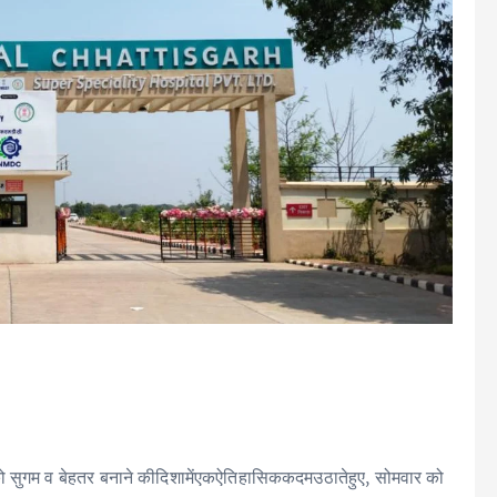
हुंच को सुगम व बेहतर बनाने कीदिशामेंएकऐतिहासिककदमउठातेहुए, सोमवार को