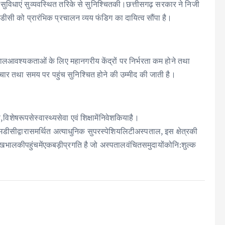
 सुविधाएं सुव्‍यवस्थित तरिके से सुनिश्चितकी।छत्तीसगढ़ सरकार ने निजी
ीसी को प्रारंभिक प्रचालन व्यय फंडिग का दायित्‍व सौंपा है।
खभालआवश्यकताओं के लिए महानगरीय केंद्रों पर निर्भरता कम होने तथा
सा उपचार तथा समय पर पहुंच सुनिश्चित होने की उम्मीद की जाती है।
िशेषरूपसेस्वास्थ्यसेवा एवं शिक्षामेंनिवेशकियाहै।
ीसीद्वारासमर्थित अत्‍याधुनिक सुपरस्पेशियलिटीअस्पताल, इस क्षेत्रकी
्यदेखभालकीपहुंचमेंएकबड़ीप्रगति है जो अस्पतालवंचितसमुदायोंकोनि:शुल्‍क