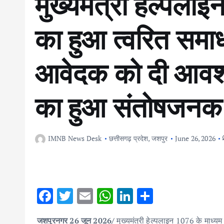
मुख्यमंत्री हेल्पल
का हुआ त्वरित समा
आवेदक को दी आवश
का हुआ संतोषजनक
IMNB News Desk
छत्तीसगढ़ प्रदेश
,
जशपुर
June 26, 2026
F
T
E
W
Li
S
ac
w
m
h
n
h
जशपुरनगर 26 जून 2026/
मुख्यमंत्री हेल्पलाइन 1076 के माध्यम 