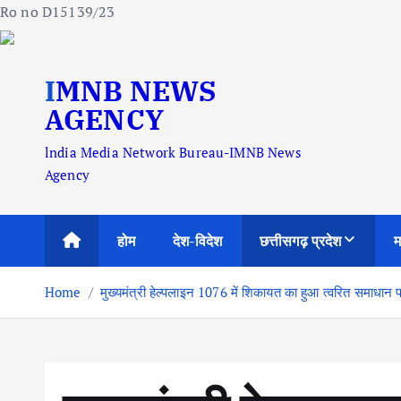
Ro no D15139/23
S
IMNB NEWS
k
i
AGENCY
p
lndia Media Network Bureau-IMNB News
t
Agency
o
c
o
होम
देश-विदेश
छत्तीसगढ़ प्रदेश
म
n
t
Home
मुख्यमंत्री हेल्पलाइन 1076 में शिकायत का हुआ त्वरित समा
e
n
t