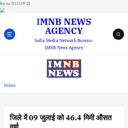
Ro no D15139/23
S
IMNB NEWS
k
AGENCY
i
p
lndia Media Network Bureau-
t
IMNB News Agency
o
c
o
n
t
e
Home
n
t
जिले में 09 जुलाई को 46.4 मिमी औसत
वर्षा