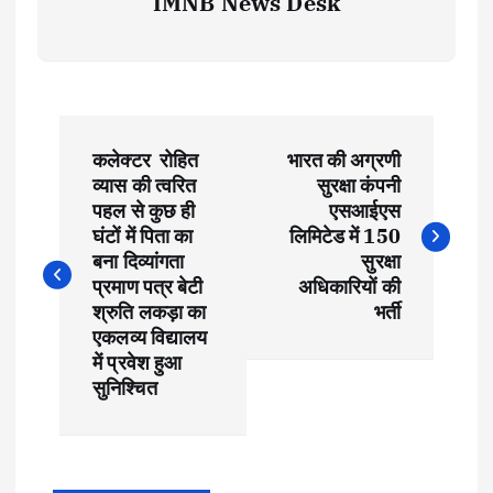
IMNB News Desk
P
कलेक्टर रोहित
भारत की अग्रणी
o
व्यास की त्वरित
सुरक्षा कंपनी
पहल से कुछ ही
एसआईएस
s
घंटों में पिता का
लिमिटेड में 150
बना दिव्यांगता
सुरक्षा
t
प्रमाण पत्र बेटी
अधिकारियों की
श्रुति लकड़ा का
भर्ती
एकलव्य विद्यालय
n
में प्रवेश हुआ
सुनिश्चित
a
v