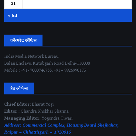
31
« Jul
कॉरपरेट ऑफिस
India Media Network Bureau
Balaji Enclave, Kutubgarh Road Delhi-110008
Mobile : +91- 7000746733, +91 – 9926990173
हेड ऑफिस
Chief Editor:
Bharat Yogi
Editor :
Chandra Shekhar Sharma
Managing Editor:
Yogendra Tiwari
Address:
Commercial Complex, Housing Board Shejbahar,
Raipur – Chhattisgarh – 4920015