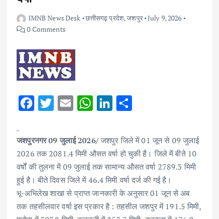
IMNB News Desk
छत्तीसगढ़ प्रदेश
,
जशपुर
July 9, 2026
0 Comments
F
T
E
W
Li
S
ac
w
m
h
n
h
e
it
ai
at
k
ar
जशपुरनगर 09 जुलाई 2026/
जशपुर जिले में 01 जून से 09 जुलाई
b
te
l
s
e
e
2026 तक 2081.4 मिमी औसत वर्षा हो चुकी है। जिले में बीते 10
o
r
A
dI
वर्षों की तुलना में 09 जुलाई तक सामान्य औसत वर्षा 2789.3 मिमी
o
p
n
हुई है। बीते दिवस जिले में 46.4 मिमी वर्षा दर्ज की गई है।
k
p
भू-अभिलेख शाखा से प्राप्त जानकारी के अनुसार 01 जून से अब
तक तहसीलवार वर्षा इस प्रकार है : तहसील जशपुर में 191.5 मिमी,