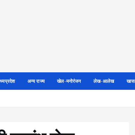
ध्यप्रदेश
अन्य राज्य
खेल-मनोरंजन
लेख-आलेख
खास