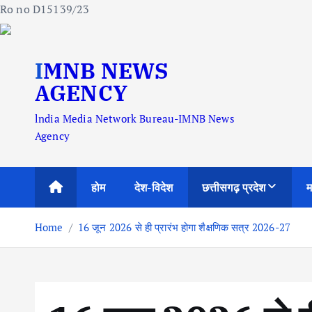
Ro no D15139/23
S
IMNB NEWS
k
i
AGENCY
p
lndia Media Network Bureau-IMNB News
t
Agency
o
c
o
होम
देश-विदेश
छत्तीसगढ़ प्रदेश
म
n
t
Home
16 जून 2026 से ही प्रारंभ होगा शैक्षणिक सत्र 2026-27
e
n
t