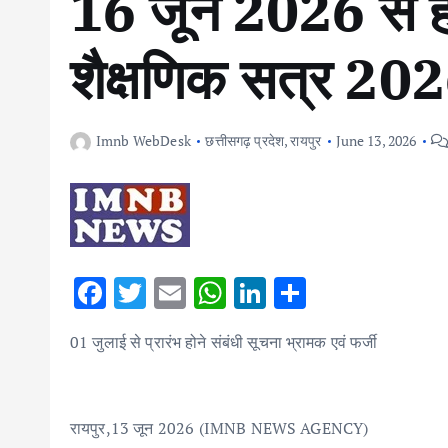
16 जून 2026 से ही 
शैक्षणिक सत्र 2
Imnb WebDesk
छत्तीसगढ़ प्रदेश
,
रायपुर
June 13, 2026
F
T
E
W
Li
S
ac
w
m
h
n
h
01 जुलाई से प्रारंभ होने संबंधी सूचना भ्रामक एवं फर्जी
e
it
ai
at
k
ar
b
te
l
s
e
e
o
r
A
dI
रायपुर,13 जून 2026 (IMNB NEWS AGENCY)