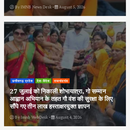
By
IMNB News Desk
August 5, 2026
छत्तीसगढ़ प्रदेश
देश-विदेश
राजनांदगांव
27 जुलाई को निकाली शोभायात्रा, गो सम्मान
आह्वान अभियान के तहत गौ वंश की सुरक्षा के लिए
सौंपे गए तीन लाख हस्ताक्षरयुक्त ज्ञापन
By
Imnb WebDesk
August 4, 2026