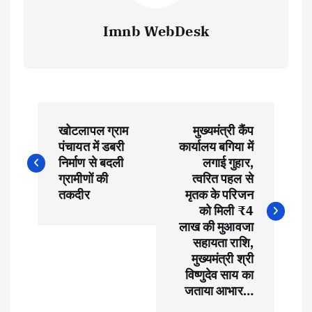
Imnb WebDesk
P
खोटलापल ग्राम
मुख्यमंत्री कैंप
o
पंचायत में डबरी
कार्यालय बगिया में
निर्माण से बदली
लगाई गुहार,
s
ग्रामीणों की
त्वरित पहल से
तकदीर
मृतक के परिजन
t
को मिली ₹4
लाख की मुआवजा
सहायता राशि,
n
मुख्यमंत्री श्री
विष्णुदेव साय का
a
जताया आभार…