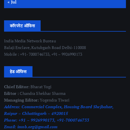
« Jul
कॉरपरेट ऑफिस
India Media Network Bureau
Balaji Enclave, Kutubgarh Road Delhi-110008
Mobile : +91- 7000746733, +91 – 9926990173
हेड ऑफिस
Chief Editor:
Bharat Yogi
Editor :
Chandra Shekhar Sharma
Managing Editor:
Yogendra Tiwari
Address:
Commercial Complex, Housing Board Shejbahar,
Raipur – Chhattisgarh – 4920015
Phone:
+91 – 9926990173, +91-7000746733
Email:
imnb.org@gmail.com