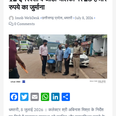
रुपये का जुर्माना
Imnb WebDesk
छत्तीसगढ़ प्रदेश
,
धमतरी
July 8, 2026
0 Comments
F
T
E
W
Li
S
ac
w
m
h
n
h
धमतरी, 8 जुलाई 2026 । कलेक्टर श्री अबिनाश मिश्रा के निर्देश
e
it
ai
at
k
ar