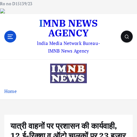
Ro no D15139/23
S
IMNB NEWS
k
AGENCY
i
p
lndia Media Network Bureau-
t
IMNB News Agency
o
c
o
n
t
e
Home
n
t
यात्री वाहनों पर प्रशासन की कार्यवाही,
12 ई-रिक्शा व ऑटो चालकों पर 23 हजार