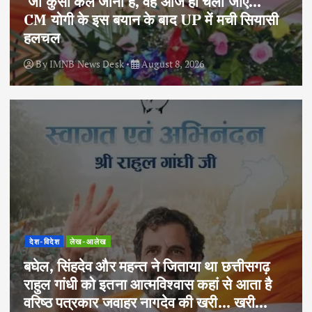
‘जो कुर्सी कल जानी है, वह आज ही चली जाए…’
CM योगी के इस बयान के बाद UP में मची सियासी
हलचल
By
IMNB News Desk
August 8, 2026
देश-विदेश
लेख-आलेख
बघेल, सिंहदेव और महन्त ने जिताया था छत्तीसगढ़
राहुल गांधी को इतना आत्मविश्वास कहां से आता है
वरिष्ठ पत्रकार जवाहर नागदेव की खरी… खरी…