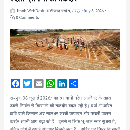
Imnb WebDesk
छत्तीसगढ़ प्रदेश
,
रायपुर
July 8, 2026
0 Comments
F
T
E
W
Li
S
ac
w
m
h
n
h
रायपुर, 08 जुलाई 2026/ महात्मा गांधी नरेगा (मनरेगा) के तहत
e
it
ai
at
k
ar
डबरी निर्माण से किसानों की तकदीर बदल रही है। वर्षा आधारित
b
te
l
s
e
e
कृषि वाले किसान अब सालभर सब्जी उत्पादन और मछली पालन
o
r
A
dI
करके अपनी आय बढ़ा रहे हैं। इससे न सिर्फ भू-जल स्तर सुधरा है,
o
p
n
बल्कि गांवों में स्थाई रोजगार मिलने लगा है। बारिश पर निर्भर किसानों