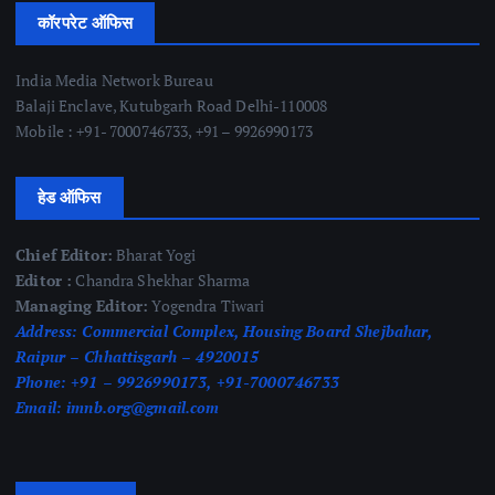
कॉरपरेट ऑफिस
India Media Network Bureau
Balaji Enclave, Kutubgarh Road Delhi-110008
Mobile : +91- 7000746733, +91 – 9926990173
हेड ऑफिस
Chief Editor:
Bharat Yogi
Editor :
Chandra Shekhar Sharma
Managing Editor:
Yogendra Tiwari
Address:
Commercial Complex, Housing Board Shejbahar,
Raipur – Chhattisgarh – 4920015
Phone:
+91 – 9926990173, +91-7000746733
Email:
imnb.org@gmail.com