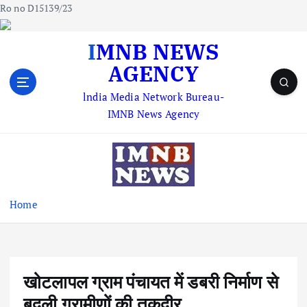
Ro no D15139/23
S
IMNB NEWS
k
AGENCY
i
p
lndia Media Network Bureau-
t
IMNB News Agency
o
c
o
n
t
e
Home
n
t
खोटलापल ग्राम पंचायत में डबरी निर्माण से
बदली ग्रामीणों की तकदीर