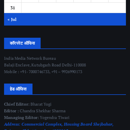
31
« Jul
कॉरपरेट ऑफिस
India Media Network Bureau
Balaji Enclave, Kutubgarh Road Delhi-110008
Mobile : +91- 7000746733, +91 – 9926990173
हेड ऑफिस
Chief Editor:
Bharat Yogi
Editor :
Chandra Shekhar Sharma
Managing Editor:
Yogendra Tiwari
Address:
Commercial Complex, Housing Board Shejbahar,