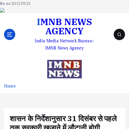
Ro no D15139/23
S
IMNB NEWS
k
AGENCY
i
p
lndia Media Network Bureau-
t
IMNB News Agency
o
c
o
n
t
e
Home
n
t
शासन के निर्देशानुसार 31 दिसंबर से पहले
तक सरकारी खजाने में लौटानी होगी