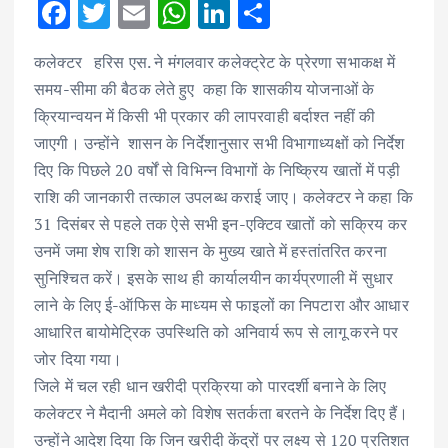
F
T
E
W
Li
S
ac
w
m
h
n
h
कलेक्टर हरिस एस. ने मंगलवार कलेक्ट्रेट के प्रेरणा सभाकक्ष में
e
it
ai
at
k
ar
समय-सीमा की बैठक लेते हुए कहा कि शासकीय योजनाओं के
b
te
l
s
e
e
क्रियान्वयन में किसी भी प्रकार की लापरवाही बर्दाश्त नहीं की
o
r
A
dI
जाएगी। उन्होंने शासन के निर्देशानुसार सभी विभागाध्यक्षों को निर्देश
o
p
n
दिए कि पिछले 20 वर्षों से विभिन्न विभागों के निष्क्रिय खातों में पड़ी
k
p
राशि की जानकारी तत्काल उपलब्ध कराई जाए। कलेक्टर ने कहा कि
31 दिसंबर से पहले तक ऐसे सभी इन-एक्टिव खातों को सक्रिय कर
उनमें जमा शेष राशि को शासन के मुख्य खाते में हस्तांतरित करना
सुनिश्चित करें। इसके साथ ही कार्यालयीन कार्यप्रणाली में सुधार
लाने के लिए ई-ऑफिस के माध्यम से फाइलों का निपटारा और आधार
आधारित बायोमेट्रिक उपस्थिति को अनिवार्य रूप से लागू करने पर
जोर दिया गया।
जिले में चल रही धान खरीदी प्रक्रिया को पारदर्शी बनाने के लिए
कलेक्टर ने मैदानी अमले को विशेष सतर्कता बरतने के निर्देश दिए हैं।
उन्होंने आदेश दिया कि जिन खरीदी केंद्रों पर लक्ष्य से 120 प्रतिशत