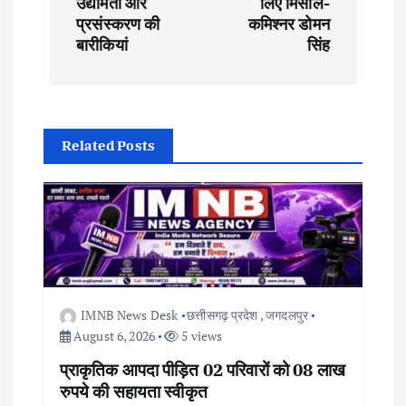
t
उद्यमिता और
लिए मिसाल-
प्रसंस्करण की
कमिश्नर डोमन
बारीकियां
सिंह
n
a
v
Related Posts
i
g
a
t
IMNB News Desk
छत्तीसगढ़ प्रदेश
,
जगदलपुर
August 6, 2026
5 views
i
प्राकृतिक आपदा पीड़ित 02 परिवारों को 08 लाख
रुपये की सहायता स्वीकृत