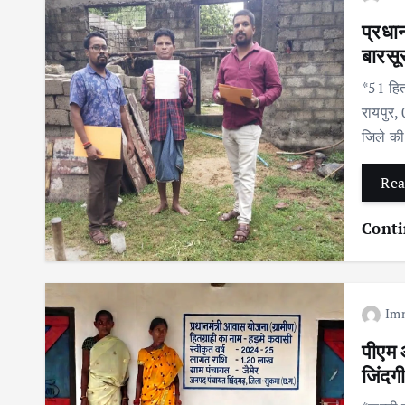
प्रधा
बारसू
*51 हितग
रायपुर,
जिले की
Rea
Conti
Im
पीएम 
जिंदगी