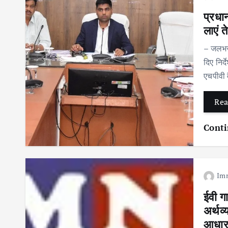
प्रधान
लाएं 
– जलभराव
दिए निर
एचपीवी 
Rea
Conti
Im
ईवी ग
अर्थव
आधा