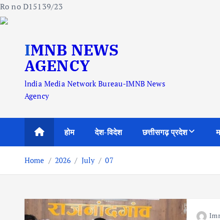
Ro no D15139/23
S
IMNB NEWS
k
i
AGENCY
p
lndia Media Network Bureau-IMNB News
t
Agency
o
c
o
होम
देश-विदेश
छत्तीसगढ़ प्रदेश
म
n
t
Home
2026
July
07
e
n
t
Im