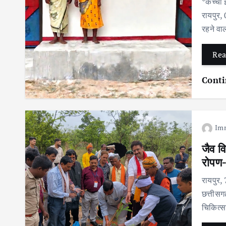
*कच्ची 
रायपुर,
रहने वा
Rea
Conti
Im
जैव वि
रोपण-
रायपुर,
छत्तीसगढ़
चिकित्स