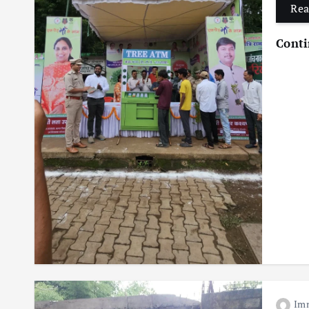
Rea
Conti
Im