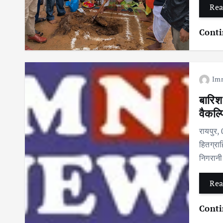
Rea
Conti
Im
बारिश
वैकल्प
रायपुर,
हितग्राह
निगरानी
Rea
Conti