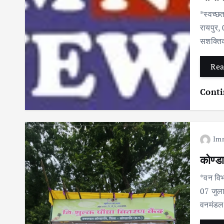
*स्वच्छ
रायपुर, 
सशक्तिक
Rea
Conti
Im
कोण्डा
*वन विभ
07 जुलाई
वनमंडल 