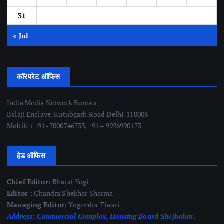
31
« Jul
कॉरपरेट ऑफिस
India Media Network Bureau
Balaji Enclave, Kutubgarh Road Delhi-110008
Mobile : +91- 7000746733, +91 – 9926990173
हेड ऑफिस
Chief Editor:
Bharat Yogi
Editor :
Chandra Shekhar Sharma
Managing Editor:
Yogendra Tiwari
Address:
Commercial Complex, Housing Board Shejbahar,