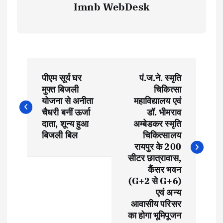
Imnb WebDesk
P
पीएम सूर्य घर
पं.ज.ने. स्मृति
o
मुफ्त बिजली
चिकित्सा
योजना से अनीता
महाविद्यालय एवं
s
चैधरी बनीं ऊर्जा
डॉ. भीमराव
दाता, शून्य हुआ
अम्बेडकर स्मृति
t
बिजली बिल
चिकित्सालय
रायपुर के 200
सीटर छात्रावास,
n
कैंसर भवन
(G+2 से G+6)
a
एवं अन्य
आवासीय परिसर
v
का होगा भूमिपूजन