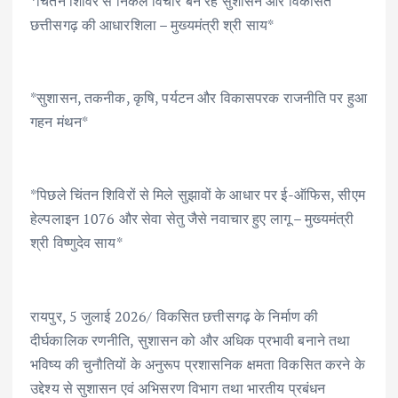
*चिंतन शिविर से निकले विचार बन रहे सुशासन और विकसित
e
it
ai
at
k
ar
छत्तीसगढ़ की आधारशिला – मुख्यमंत्री श्री साय*
b
te
l
s
e
e
o
r
A
dI
o
p
n
*सुशासन, तकनीक, कृषि, पर्यटन और विकासपरक राजनीति पर हुआ
k
p
गहन मंथन*
*पिछले चिंतन शिविरों से मिले सुझावों के आधार पर ई-ऑफिस, सीएम
हेल्पलाइन 1076 और सेवा सेतु जैसे नवाचार हुए लागू – मुख्यमंत्री
श्री विष्णुदेव साय*
रायपुर, 5 जुलाई 2026/ विकसित छत्तीसगढ़ के निर्माण की
दीर्घकालिक रणनीति, सुशासन को और अधिक प्रभावी बनाने तथा
भविष्य की चुनौतियों के अनुरूप प्रशासनिक क्षमता विकसित करने के
उद्देश्य से सुशासन एवं अभिसरण विभाग तथा भारतीय प्रबंधन