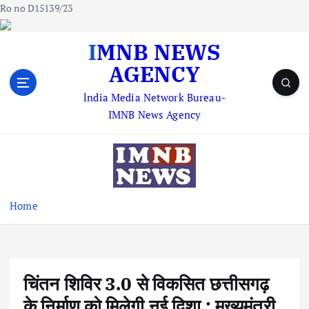
Ro no D15139/23
S
IMNB NEWS
k
AGENCY
i
p
lndia Media Network Bureau-
t
IMNB News Agency
o
c
o
n
t
e
Home
n
t
चिंतन शिविर 3.0 से विकसित छत्तीसगढ़
के निर्माण को मिलेगी नई दिशा : मुख्यमंत्री