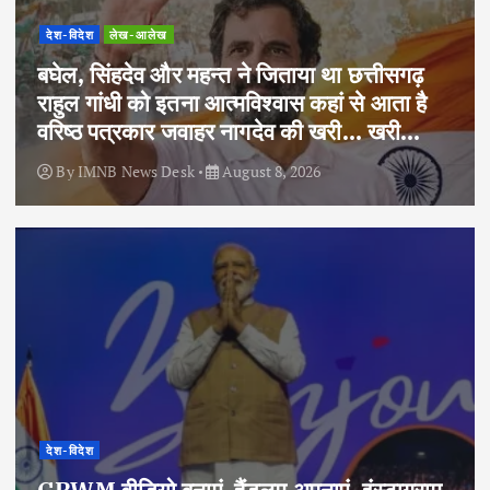
देश-विदेश
लेख-आलेख
बघेल, सिंहदेव और महन्त ने जिताया था छत्तीसगढ़
राहुल गांधी को इतना आत्मविश्वास कहां से आता है
वरिष्ठ पत्रकार जवाहर नागदेव की खरी… खरी…
By
IMNB News Desk
August 8, 2026
देश-विदेश
GRWM वीडियो बनाएं, हैंडलूम अपनाएं, इंस्टाग्राम