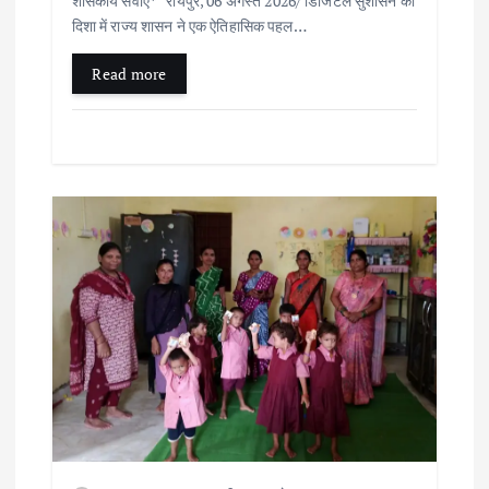
शासकीय सेवाएं* रायपुर, 06 अगस्त 2026/ डिजिटल सुशासन की
दिशा में राज्य शासन ने एक ऐतिहासिक पहल…
n
Read more