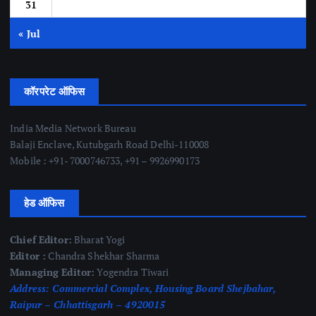
31
« Jul
कॉरपरेट ऑफिस
India Media Network Bureau
Balaji Enclave, Kutubgarh Road Delhi-110008
Mobile : +91- 7000746733, +91 – 9926990173
हेड ऑफिस
Chief Editor:
Bharat Yogi
Editor :
Chandra Shekhar Sharma
Managing Editor:
Yogendra Tiwari
Address:
Commercial Complex, Housing Board Shejbahar,
Raipur – Chhattisgarh – 4920015