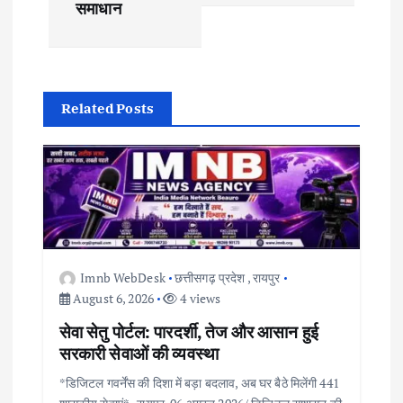
t
समाधान
n
a
Related Posts
v
i
g
a
Imnb WebDesk
छत्तीसगढ़ प्रदेश
,
रायपुर
t
August 6, 2026
4 views
सेवा सेतु पोर्टल: पारदर्शी, तेज और आसान हुई
i
सरकारी सेवाओं की व्यवस्था
*डिजिटल गवर्नेंस की दिशा में बड़ा बदलाव, अब घर बैठे मिलेंगी 441
o