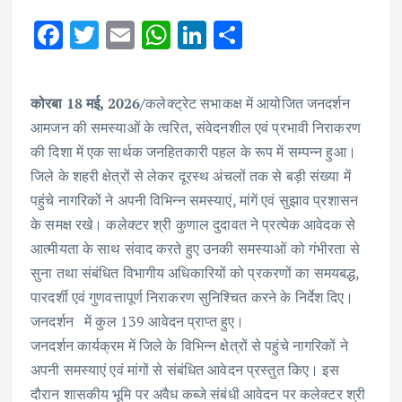
F
T
E
W
Li
S
ac
w
m
h
n
h
e
it
ai
at
k
ar
कोरबा 18 मई, 2026/
कलेक्ट्रेट सभाकक्ष में आयोजित जनदर्शन
b
te
l
s
e
e
आमजन की समस्याओं के त्वरित, संवेदनशील एवं प्रभावी निराकरण
o
r
A
dI
की दिशा में एक सार्थक जनहितकारी पहल के रूप में सम्पन्न हुआ।
o
p
n
जिले के शहरी क्षेत्रों से लेकर दूरस्थ अंचलों तक से बड़ी संख्या में
k
p
पहुंचे नागरिकों ने अपनी विभिन्न समस्याएं, मांगें एवं सुझाव प्रशासन
के समक्ष रखे। कलेक्टर श्री कुणाल दुदावत ने प्रत्येक आवेदक से
आत्मीयता के साथ संवाद करते हुए उनकी समस्याओं को गंभीरता से
सुना तथा संबंधित विभागीय अधिकारियों को प्रकरणों का समयबद्ध,
पारदर्शी एवं गुणवत्तापूर्ण निराकरण सुनिश्चित करने के निर्देश दिए।
जनदर्शन में कुल 139 आवेदन प्राप्त हुए।
जनदर्शन कार्यक्रम में जिले के विभिन्न क्षेत्रों से पहुंचे नागरिकों ने
अपनी समस्याएं एवं मांगों से संबंधित आवेदन प्रस्तुत किए। इस
दौरान शासकीय भूमि पर अवैध कब्जे संबंधी आवेदन पर कलेक्टर श्री