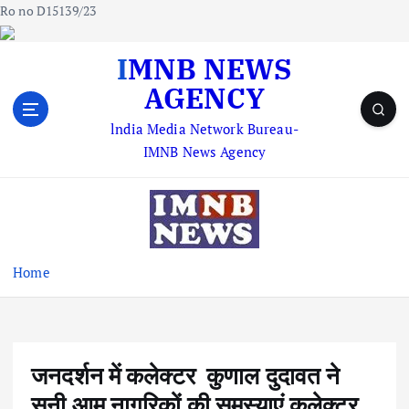
Ro no D15139/23
S
IMNB NEWS
k
AGENCY
i
p
lndia Media Network Bureau-
t
IMNB News Agency
o
c
o
n
t
e
Home
n
t
जनदर्शन में कलेक्टर कुणाल दुदावत ने
सुनी आम नागरिकों की समस्याएं कलेक्टर