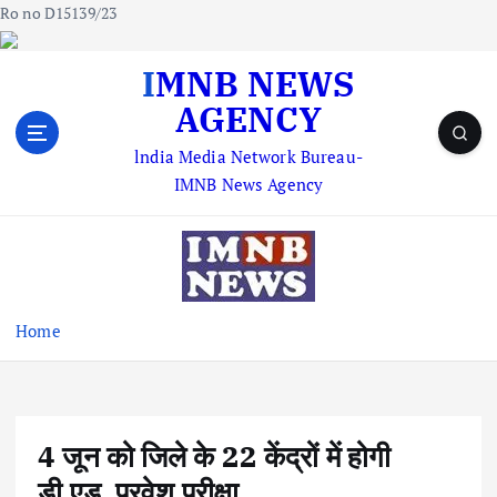
Ro no D15139/23
S
IMNB NEWS
k
AGENCY
i
p
lndia Media Network Bureau-
t
IMNB News Agency
o
c
o
n
t
e
Home
n
t
4 जून को जिले के 22 केंद्रों में होगी
डी.एड. प्रवेश परीक्षा