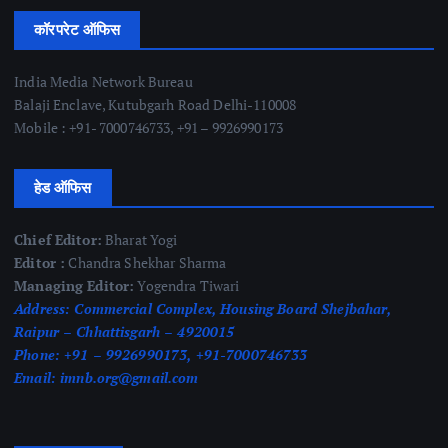
कॉरपरेट ऑफिस
India Media Network Bureau
Balaji Enclave, Kutubgarh Road Delhi-110008
Mobile : +91- 7000746733, +91 – 9926990173
हेड ऑफिस
Chief Editor:
Bharat Yogi
Editor :
Chandra Shekhar Sharma
Managing Editor:
Yogendra Tiwari
Address:
Commercial Complex, Housing Board Shejbahar,
Raipur – Chhattisgarh – 4920015
Phone:
+91 – 9926990173, +91-7000746733
Email:
imnb.org@gmail.com