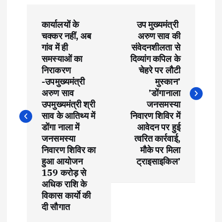
P
कार्यालयों के
उप मुख्यमंत्री
o
चक्कर नहीं, अब
अरुण साव की
गांव में ही
संवेदनशीलता से
s
समस्याओं का
दिव्यांग कपिल के
निराकरण
चेहरे पर लौटी
t
-उपमुख्यमंत्री
मुस्कान’
अरुण साव
’डोंगानाला
उपमुख्यमंत्री श्री
जनसमस्या
n
साव के आतिथ्य में
निवारण शिविर में
डोंगा नाला में
आवेदन पर हुई
a
जनसमस्या
त्वरित कार्रवाई,
निवारण शिविर का
मौके पर मिला
v
हुआ आयोजन
ट्राइसाइकिल’
159 करोड़ से
i
अधिक राशि के
विकास कार्याे की
g
दी सौगात