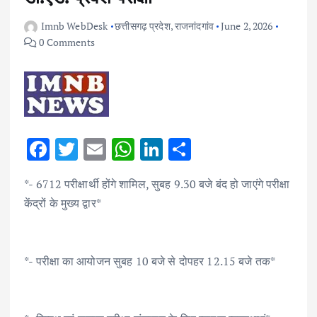
Imnb WebDesk
छत्तीसगढ़ प्रदेश
,
राजनांदगांव
June 2, 2026
0 Comments
F
T
E
W
Li
S
ac
w
m
h
n
h
*- 6712 परीक्षार्थी होंगे शामिल, सुबह 9.30 बजे बंद हो जाएंगे परीक्षा
e
it
ai
at
k
ar
केंद्रों के मुख्य द्वार*
b
te
l
s
e
e
o
r
A
dI
o
p
n
*- परीक्षा का आयोजन सुबह 10 बजे से दोपहर 12.15 बजे तक*
k
p