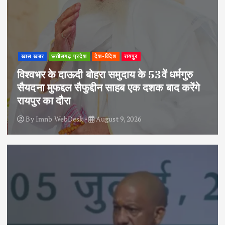
खास खबर
छत्तीसगढ़ प्रदेश
देश-विदेश
रायपुर
विश्वभर के दाऊदी बोहरा समुदाय के 53वें धर्मगुरु
सैयदना मुफद्दल सैफुद्दीन साहब एक दशक बाद करेंगे
रायपुर का दौरा
By
Imnb WebDesk
August 9, 2026