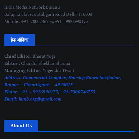
India Media Network Bureau
Balaji Enclave, Kutubgarh Road Delhi-110008
Mobile : +91- 7000746733, +91 – 9926990173
हेड ऑफिस
Chief Editor:
Bharat Yogi
Editor :
Chandra Shekhar Sharma
Managing Editor:
Yogendra Tiwari
Address:
Commercial Complex, Housing Board Shejbahar,
Raipur – Chhattisgarh – 4920015
Phone:
+91 – 9926990173, +91-7000746733
Email:
imnb.org@gmail.com
About Us