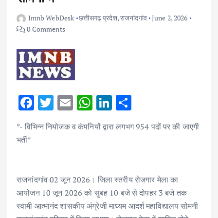
Imnb WebDesk
छत्तीसगढ़ प्रदेश
,
राजनांदगांव
June 2, 2026
0 Comments
F
T
E
W
Li
S
ac
w
m
h
n
h
*- विभिन्न नियोजक व कंपनियों द्वारा लगभग 954 पदों पर की जाएगी
e
it
ai
at
k
ar
भर्ती*
b
te
l
s
e
e
o
r
A
dI
o
p
n
राजनांदगांव 02 जून 2026। जिला स्तरीय रोजगार मेला का
k
p
आयोजन 10 जून 2026 को सुबह 10 बजे से दोपहर 3 बजे तक
स्वामी आत्मानंद शासकीय अंग्रेजी माध्यम आदर्श महाविद्यालय सोमनी