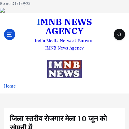
Ro no D15139/23
S
IMNB NEWS
k
AGENCY
i
p
lndia Media Network Bureau-
t
IMNB News Agency
o
c
o
n
t
e
Home
n
t
जिला स्तरीय रोजगार मेला 10 जून को
सोमनी में