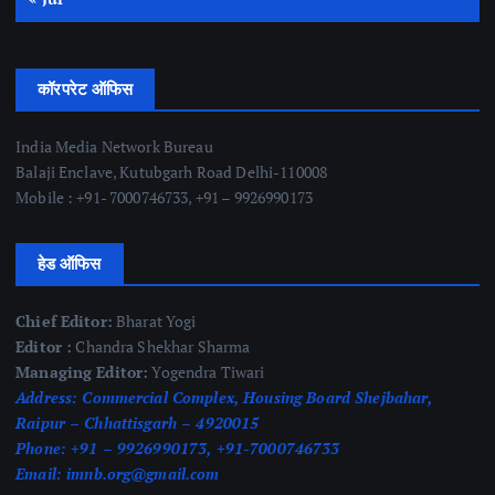
कॉरपरेट ऑफिस
India Media Network Bureau
Balaji Enclave, Kutubgarh Road Delhi-110008
Mobile : +91- 7000746733, +91 – 9926990173
हेड ऑफिस
Chief Editor:
Bharat Yogi
Editor :
Chandra Shekhar Sharma
Managing Editor:
Yogendra Tiwari
Address:
Commercial Complex, Housing Board Shejbahar,
Raipur – Chhattisgarh – 4920015
Phone:
+91 – 9926990173, +91-7000746733
Email:
imnb.org@gmail.com