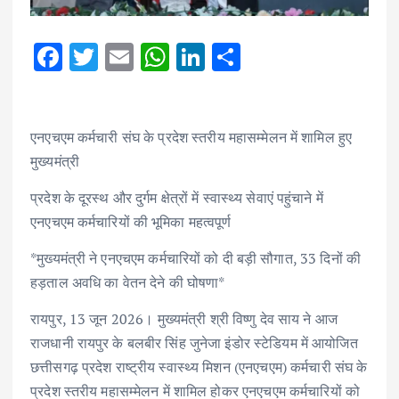
F
T
E
W
Li
S
ac
w
m
h
n
h
e
it
ai
at
k
ar
b
te
l
s
e
e
एनएचएम कर्मचारी संघ के प्रदेश स्तरीय महासम्मेलन में शामिल हुए
मुख्यमंत्री
o
r
A
dI
o
p
n
प्रदेश के दूरस्थ और दुर्गम क्षेत्रों में स्वास्थ्य सेवाएं पहुंचाने में
k
p
एनएचएम कर्मचारियों की भूमिका महत्वपूर्ण
*मुख्यमंत्री ने एनएचएम कर्मचारियों को दी बड़ी सौगात, 33 दिनों की
हड़ताल अवधि का वेतन देने की घोषणा*
रायपुर, 13 जून 2026। मुख्यमंत्री श्री विष्णु देव साय ने आज
राजधानी रायपुर के बलबीर सिंह जुनेजा इंडोर स्टेडियम में आयोजित
छत्तीसगढ़ प्रदेश राष्ट्रीय स्वास्थ्य मिशन (एनएचएम) कर्मचारी संघ के
प्रदेश स्तरीय महासम्मेलन में शामिल होकर एनएचएम कर्मचारियों को