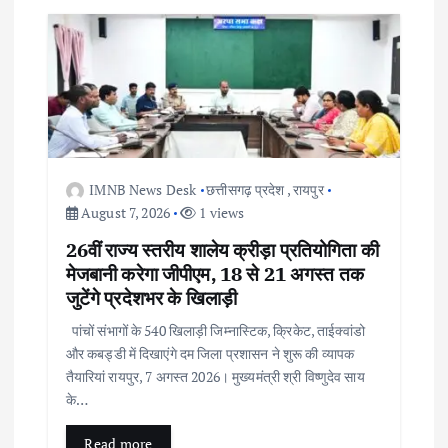
v
i
g
a
IMNB News Desk
छत्तीसगढ़ प्रदेश
,
रायपुर
t
August 7, 2026
1 views
26वीं राज्य स्तरीय शालेय क्रीड़ा प्रतियोगिता की
i
मेजबानी करेगा जीपीएम, 18 से 21 अगस्त तक
जुटेंगे प्रदेशभर के खिलाड़ी
o
पांचों संभागों के 540 खिलाड़ी जिम्नास्टिक, क्रिकेट, ताईक्वांडो
n
और कबड्डी में दिखाएंगे दम जिला प्रशासन ने शुरू की व्यापक
तैयारियां रायपुर, 7 अगस्त 2026। मुख्यमंत्री श्री विष्णुदेव साय
के…
Read more