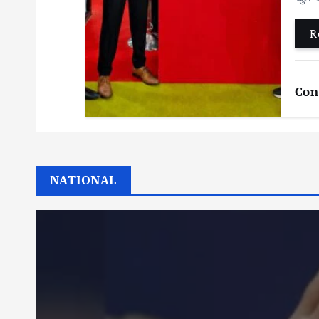
R
Con
NATIONAL