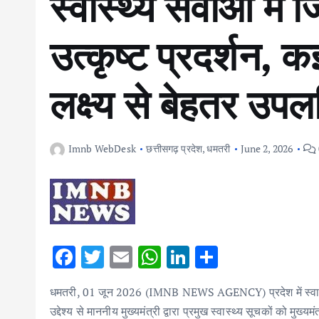
स्वास्थ्य सेवाओं मे
उत्कृष्ट प्रदर्शन, कई
लक्ष्य से बेहतर उपलब
Imnb WebDesk
छत्तीसगढ़ प्रदेश
,
धमतरी
June 2, 2026
F
T
E
W
Li
S
ac
w
m
h
n
h
धमतरी, 01 जून 2026 (IMNB NEWS AGENCY) प्रदेश में स्वास्थ्य
e
it
ai
at
k
ar
उद्देश्य से माननीय मुख्यमंत्री द्वारा प्रमुख स्वास्थ्य सूचकों को मु