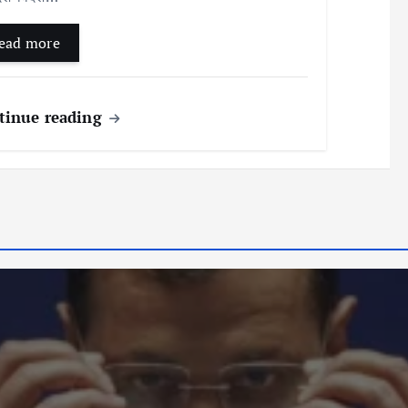
ead more
tinue reading