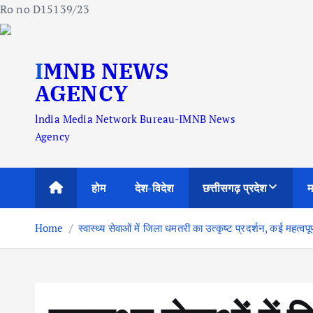
Ro no D15139/23
S
IMNB NEWS
k
i
AGENCY
p
lndia Media Network Bureau-IMNB News
t
Agency
o
c
o
होम
देश-विदेश
छत्तीसगढ़ प्रदेश
म
n
t
Home
स्वास्थ्य सेवाओं में जिला धमतरी का उत्कृष्ट प्रदर्शन, कई महत्वपूर्
e
n
t