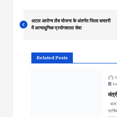
P
अटल आरोग्य लैब योजना के अंतर्गत जिला धमतरी
o
में अत्याधुनिक प्रयोगशाला सेवा
s
t
Related Posts
n
I
Aug
a
मंत्
v
बाल द
प्रशि