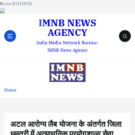
Ro no D15139/23
S
IMNB NEWS
k
AGENCY
i
p
lndia Media Network Bureau-
t
IMNB News Agency
o
c
o
n
t
e
Home
n
t
अटल आरोग्य लैब योजना के अंतर्गत जिला
धमतरी में अत्याधुनिक प्रयोगशाला सेवा