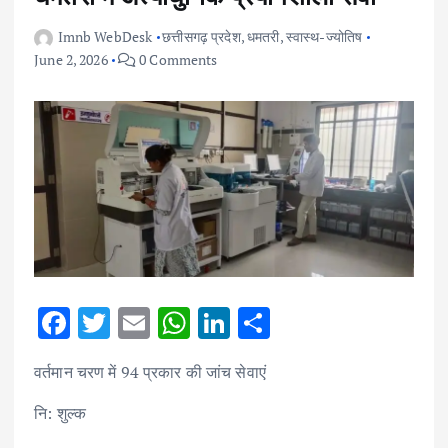
Imnb WebDesk
छत्तीसगढ़ प्रदेश
,
धमतरी
,
स्वास्थ-ज्योतिष
June 2, 2026
0 Comments
F
T
E
W
Li
S
ac
w
m
h
n
h
वर्तमान चरण में 94 प्रकार की जांच सेवाएं
e
it
ai
at
k
ar
b
te
l
s
e
e
नि: शुल्क