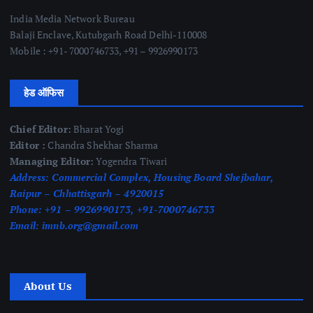
India Media Network Bureau
Balaji Enclave, Kutubgarh Road Delhi-110008
Mobile : +91- 7000746733, +91 – 9926990173
हेड ऑफिस
Chief Editor:
Bharat Yogi
Editor :
Chandra Shekhar Sharma
Managing Editor:
Yogendra Tiwari
Address:
Commercial Complex, Housing Board Shejbahar,
Raipur – Chhattisgarh – 4920015
Phone:
+91 – 9926990173, +91-7000746733
Email:
imnb.org@gmail.com
About Us