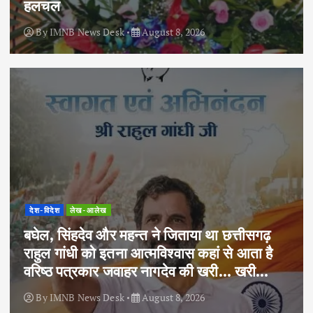
हलचल
By
IMNB News Desk
August 8, 2026
देश-विदेश
लेख-आलेख
बघेल, सिंहदेव और महन्त ने जिताया था छत्तीसगढ़
राहुल गांधी को इतना आत्मविश्वास कहां से आता है
वरिष्ठ पत्रकार जवाहर नागदेव की खरी… खरी…
By
IMNB News Desk
August 8, 2026