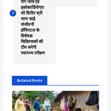
t
रोग जांच एवं
इकोकार्डियोग्रा
फी शिविर श्री
n
सत्य साई
संजीवनी
a
हॉस्पिटल के
विशेषज्ञ
v
चिकित्सकों की
टीम करेगी
i
स्वास्थ्य परीक्षण
g
a
Related Posts
t
i