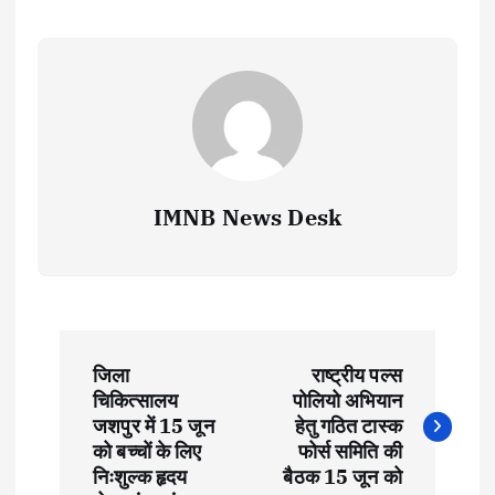
IMNB News Desk
P
जिला
राष्ट्रीय पल्स
o
चिकित्सालय
पोलियो अभियान
जशपुर में 15 जून
हेतु गठित टास्क
s
को बच्चों के लिए
फोर्स समिति की
निःशुल्क हृदय
बैठक 15 जून को