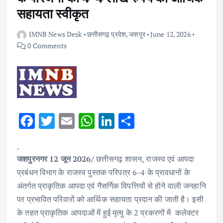
सहायता स्वीकृत
IMNB News Desk
छत्तीसगढ़ प्रदेश
,
जशपुर
June 12, 2026
0 Comments
F
T
E
W
Li
S
ac
w
m
h
n
h
e
it
ai
at
k
ar
जशपुरनगर 12 जून 2026/
छत्तीसगढ़ शासन, राजस्व एवं आपदा
b
te
l
s
e
e
प्रबंधन विभाग के राजस्व पुस्तक परिपत्र 6-4 के प्रावधानों के
o
r
A
dI
अंतर्गत प्राकृतिक आपदा एवं नैसर्गिक विपत्तियों से होने वाली जनहानि
o
p
n
पर प्रभावित परिवारों को आर्थिक सहायता प्रदान की जाती है। इसी
k
p
के तहत प्राकृतिक आपदाओं में हुई मृत्यु के 2 प्रकरणों में कलेक्टर