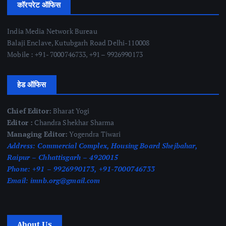
कॉरपरेट ऑफिस
India Media Network Bureau
Balaji Enclave, Kutubgarh Road Delhi-110008
Mobile : +91- 7000746733, +91 – 9926990173
हेड ऑफिस
Chief Editor:
Bharat Yogi
Editor :
Chandra Shekhar Sharma
Managing Editor:
Yogendra Tiwari
Address:
Commercial Complex, Housing Board Shejbahar,
Raipur – Chhattisgarh – 4920015
Phone:
+91 – 9926990173, +91-7000746733
Email:
imnb.org@gmail.com
About Us