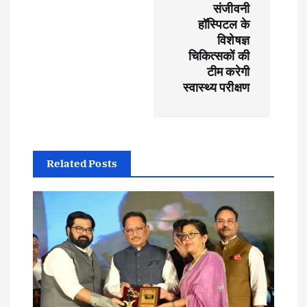
संजीवनी
a
हॉस्पिटल के
विशेषज्ञ
v
चिकित्सकों की
टीम करेगी
i
स्वास्थ्य परीक्षण
g
a
Related Posts
t
i
o
n