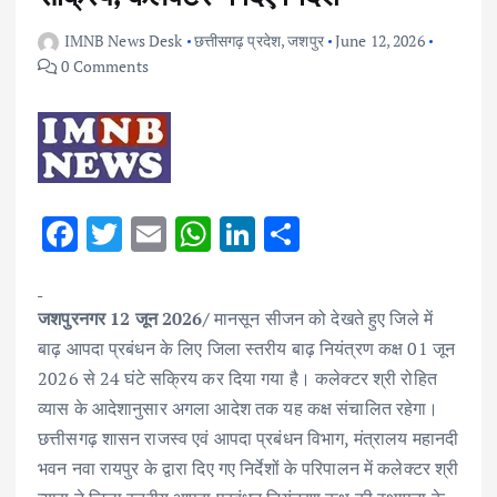
IMNB News Desk
छत्तीसगढ़ प्रदेश
,
जशपुर
June 12, 2026
0 Comments
F
T
E
W
Li
S
ac
w
m
h
n
h
e
it
ai
at
k
ar
जशपुरनगर 12 जून 2026/
मानसून सीजन को देखते हुए जिले में
b
te
l
s
e
e
बाढ़ आपदा प्रबंधन के लिए जिला स्तरीय बाढ़ नियंत्रण कक्ष 01 जून
o
r
A
dI
2026 से 24 घंटे सक्रिय कर दिया गया है। कलेक्टर श्री रोहित
o
p
n
व्यास के आदेशानुसार अगला आदेश तक यह कक्ष संचालित रहेगा।
k
p
छत्तीसगढ़ शासन राजस्व एवं आपदा प्रबंधन विभाग, मंत्रालय महानदी
भवन नवा रायपुर के द्वारा दिए गए निर्देशों के परिपालन में कलेक्टर श्री