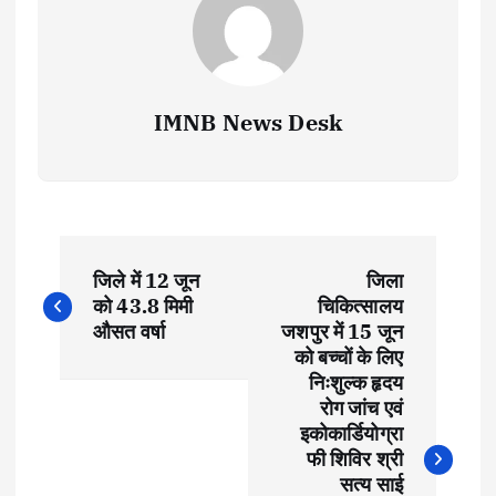
IMNB News Desk
P
जिले में 12 जून
जिला
o
को 43.8 मिमी
चिकित्सालय
औसत वर्षा
जशपुर में 15 जून
s
को बच्चों के लिए
निःशुल्क हृदय
t
रोग जांच एवं
इकोकार्डियोग्रा
फी शिविर श्री
n
सत्य साई