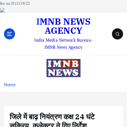
Ro no D15139/23
S
IMNB NEWS
k
AGENCY
i
p
lndia Media Network Bureau-
t
IMNB News Agency
o
c
o
n
t
e
Home
n
t
जिले में बाढ़ नियंत्रण कक्ष 24 घंटे
सक्रिय, कलेक्टर ने दिए निर्देश