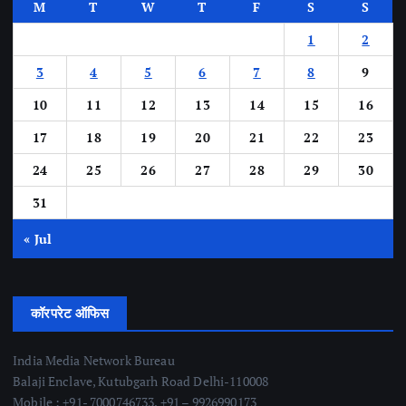
M
T
W
T
F
S
S
1
2
3
4
5
6
7
8
9
10
11
12
13
14
15
16
17
18
19
20
21
22
23
24
25
26
27
28
29
30
31
« Jul
कॉरपरेट ऑफिस
India Media Network Bureau
Balaji Enclave, Kutubgarh Road Delhi-110008
Mobile : +91- 7000746733, +91 – 9926990173