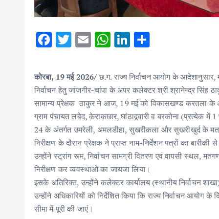
F
T
E
W
Li
S
ac
w
m
h
n
h
e
it
ai
at
k
ar
कोरबा, 19 मई 2026/
छ.ग. राज्य निर्वाचन आयोग के आदेशानुसार, 
b
te
l
s
e
e
निर्वाचन हेतु जांजगीर-चांपा के अपर कलेक्टर श्री श्रानेन्द्र सिंह 
o
r
A
dI
सामान्य प्रेक्षक ठाकुर ने आज, 19 मई को विकासखण्ड करतला के अंतर
o
p
n
ग्राम पंचायत लबेद, केराकछार, घांठाद्ववारी व बरकोना (प्रत्येक में
k
p
24 के अंतर्गत उमरेली, अमलडीहा, सुखरीकला और सुखरीखुर्द के मत
निरीक्षण के दौरान प्रेक्षक ने प्राप्त नाम-निर्देशन पत्रों का बारीक
उन्होंने स्ट्रांग रूम, निर्वाचन सामग्री वितरण एवं वापसी स्थल, मतग
निरीक्षण कर व्यवस्थाओं का जायजा लिया।
इसके अतिरिक्त, उन्होंने कलेक्टर कार्यालय (स्थानीय निर्वाचन शाखा
उन्होंने अधिकारियों को निर्देशित किया कि राज्य निर्वाचन आयोग के
सीमा में पूरी की जाएं।