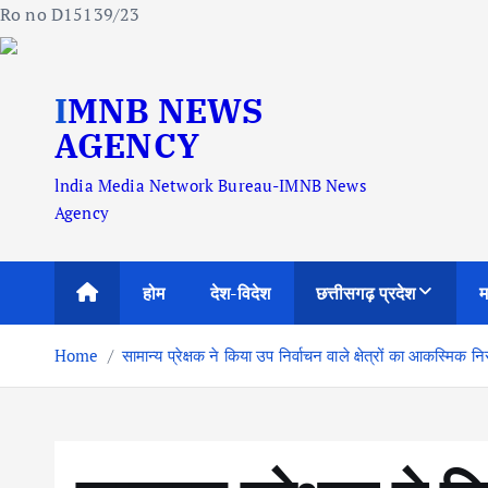
Ro no D15139/23
S
IMNB NEWS
k
i
AGENCY
p
lndia Media Network Bureau-IMNB News
t
Agency
o
c
o
होम
देश-विदेश
छत्तीसगढ़ प्रदेश
म
n
t
Home
सामान्य प्रेक्षक ने किया उप निर्वाचन वाले क्षेत्रों का आकस्मिक निर
e
n
t