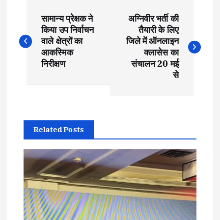
P
सामान्य प्रेक्षक ने
अग्निवीर भर्ती की
o
किया उप निर्वाचन
तैयारी के लिए
वाले क्षेत्रों का
जिले में ऑनलाइन
s
आकस्मिक
क्लासेस का
निरीक्षण
संचालन 20 मई
t
से
n
a
Related Posts
v
i
g