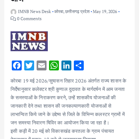
IMNB News Desk
कोरबा
,
छत्तीसगढ़ प्रदेश
May 19, 2026
0 Comments
F
T
E
W
Li
S
ac
w
m
h
n
h
कोरबा 19 मई 2026/सुषासन तिहार 2026 अंतर्गत राज्य शासन के
e
it
ai
at
k
ar
निर्देषानुसार कलेक्टर श्री कुणाल दुदावत के मार्गदर्षन में आम जनता
b
te
l
s
e
e
के समस्याओं के निराकरण करने, उन्हें शासकीय योजनाओं की
o
r
A
dI
जानकारी देने तथा शासन की जनकल्याणकारी योजनाओं से
o
p
n
लाभान्वित किये जाने के उद्देष्य से जिले के विभिन्न कलस्टर ग्रामों में
k
p
जन समस्या निवारण षिविर का आयोजन किया जा रहा है।
इसी कड़ी में 20 मई को विकासखंड करतला के ग्राम पंचायत