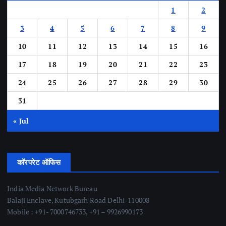
1
2
3
4
5
6
7
8
9
10
11
12
13
14
15
16
17
18
19
20
21
22
23
24
25
26
27
28
29
30
31
« Jul
कॉरपरेट ऑफिस
India Media Network Bureau
Balaji Enclave, Kutubgarh Road Delhi-110008
Mobile : +91- 7000746733, +91 – 9926990173