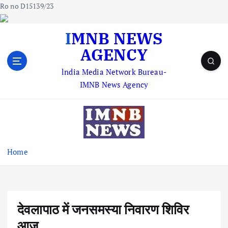
Ro no D15139/23
S
IMNB NEWS
k
AGENCY
i
p
lndia Media Network Bureau-
t
IMNB News Agency
o
c
o
n
t
e
Home
n
t
देवलापाठ में जनसमस्या निवारण शिविर
आज