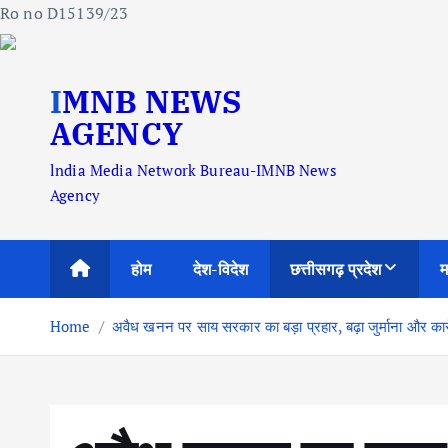
Ro no D15139/23
S
IMNB NEWS
k
i
AGENCY
p
lndia Media Network Bureau-IMNB News
t
Agency
o
c
o
होम
देश-विदेश
छत्तीसगढ़ प्रदेश
म
n
t
Home
अवैध खनन पर साय सरकार का बड़ा प्रहार, बढ़ा जुर्माना और कार्
e
n
t