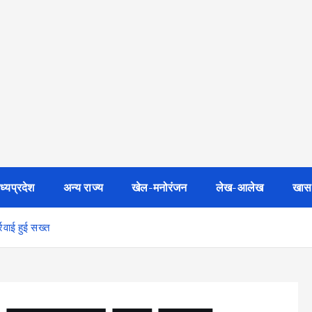
ध्यप्रदेश
अन्य राज्य
खेल-मनोरंजन
लेख-आलेख
खास
रवाई हुई सख्त