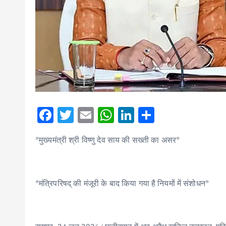
F
T
E
W
Li
S
ac
w
m
h
n
h
*मुख्यमंत्री श्री विष्णु देव साय की सख्ती का असर*
e
it
ai
at
k
ar
b
te
l
s
e
e
o
r
A
dI
*मंत्रिपरिषद् की मंजूरी के बाद किया गया है नियमों में संशोधन*
o
p
n
k
p