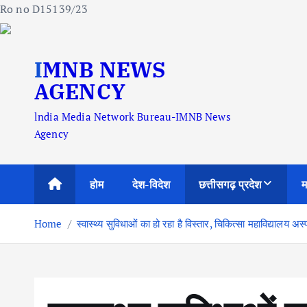
Ro no D15139/23
S
IMNB NEWS
k
i
AGENCY
p
lndia Media Network Bureau-IMNB News
t
Agency
o
c
o
होम
देश-विदेश
छत्तीसगढ़ प्रदेश
म
n
t
Home
स्वास्थ्य सुविधाओं का हो रहा है विस्तार, चिकित्सा महाविद्यालय अ
e
n
t