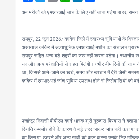
ac
w
m
h
n
h
अब मरीजों को एमआरआई जांच के लिए नहीं जाना पड़ेगा बाहर, समय
e
it
ai
at
k
ar
b
te
l
s
e
e
o
r
A
dI
रायपुर, 22 जून 2026/ कांकेर जिले में स्वास्थ्य सुविधाओं के विस्ता
o
p
n
अस्पताल कांकेर में अत्याधुनिक एमआरआई मशीन का संचालन प्रारं
k
p
रायपुर सहित अन्य बड़े शहरों का रुख नहीं करना पड़ेगा। स्थानीय स
धन और अन्य परेशानियों से राहत मिलेगी। गंभीर बीमारियों की जांच
था, जिससे आने-जाने का खर्च, समय और उपचार में देरी जैसी समस
कांकेर में एमआरआई जांच सुविधा उपलब्ध होने से जिलेवासियों को ब
पखांजूर निवासी बीपीएल कार्ड धारक श्री गुरुदास बिस्वास ने बता
स्थिति कमजोर होने के कारण वे बड़े शहर जाकर जांच नहीं करा पा रह
का किराया, ठहरने और अन्य खर्चों को वहन करना उनके लिए मुश्कि