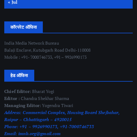
« Jul
कॉरपरेट ऑफिस
India Media Network Bureau
Balaji Enclave, Kutubgarh Road Delhi-110008
Mobile : +91- 7000746733, +91 – 9926990173
हेड ऑफिस
Chief Editor:
Bharat Yogi
Editor :
Chandra Shekhar Sharma
Managing Editor:
Yogendra Tiwari
Address:
Commercial Complex, Housing Board Shejbahar,
Raipur – Chhattisgarh – 4920015
Phone:
+91 – 9926990173, +91-7000746733
Email:
imnb.org@gmail.com