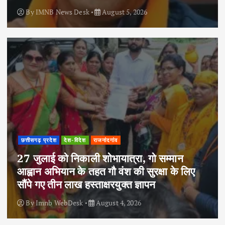
By
IMNB News Desk
August 5, 2026
छत्तीसगढ़ प्रदेश
देश-विदेश
राजनांदगांव
27 जुलाई को निकाली शोभायात्रा, गो सम्मान
आह्वान अभियान के तहत गौ वंश की सुरक्षा के लिए
सौंपे गए तीन लाख हस्ताक्षरयुक्त ज्ञापन
By
Imnb WebDesk
August 4, 2026