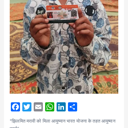
F
T
E
W
Li
S
ac
w
m
h
n
h
*झिलमित मरावी को मिला आयुष्मान भारत योजना के तहत आयुष्मान
e
it
ai
at
k
ar