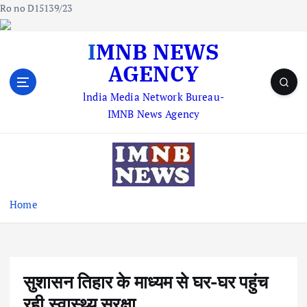
Ro no D15139/23
S
IMNB NEWS
k
AGENCY
i
p
lndia Media Network Bureau-
t
IMNB News Agency
o
c
o
n
t
e
Home
n
t
सुशासन तिहार के माध्यम से घर-घर पहुंच
रही स्वास्थ्य सुरक्षा