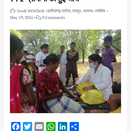
Imnb WebDesk
छत्तीसगढ़ प्रदेश
,
रायपुर
,
स्वास्थ-ज्योतिष
May 19, 2026
0 Comments
F
T
E
W
Li
S