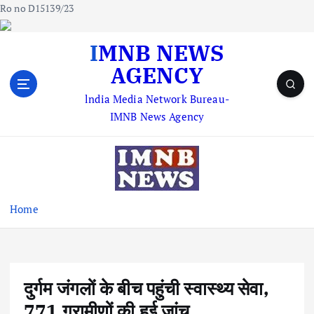
Ro no D15139/23
S
IMNB NEWS
k
AGENCY
i
p
lndia Media Network Bureau-
t
IMNB News Agency
o
c
o
n
t
e
Home
n
t
दुर्गम जंगलों के बीच पहुंची स्वास्थ्य सेवा,
771 ग्रामीणों की हुई जांच