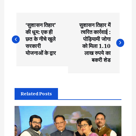
P
‘सुशासन तिहार’
सुशासन तिहार में
o
की धूम: एक ही
त्वरित कार्रवाई :
छत के नीचे खुले
पोड़ियामी जोगा
s
सरकारी
को मिला 1.10
योजनाओं के द्वार
लाख रुपये का
t
बकरी शेड
n
a
Related Posts
v
i