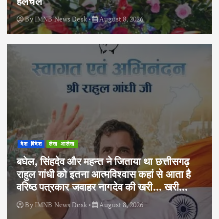
हलचल
By
IMNB News Desk
August 8, 2026
देश-विदेश
लेख-आलेख
बघेल, सिंहदेव और महन्त ने जिताया था छत्तीसगढ़
राहुल गांधी को इतना आत्मविश्वास कहां से आता है
वरिष्ठ पत्रकार जवाहर नागदेव की खरी… खरी…
By
IMNB News Desk
August 8, 2026