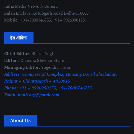
India Media Network Bureau
Balaji Enclave, Kutubgarh Road Delhi-110008
Mobile : +91- 7000746733, +91 – 9926990173
हेड ऑफिस
Chief Editor:
Bharat Yogi
Editor :
Chandra Shekhar Sharma
Managing Editor:
Yogendra Tiwari
Address:
Commercial Complex, Housing Board Shejbahar,
Raipur – Chhattisgarh – 4920015
Phone:
+91 – 9926990173, +91-7000746733
Email:
imnb.org@gmail.com
About Us