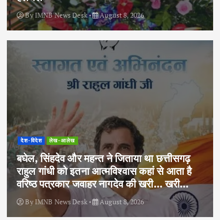
By
IMNB News Desk
August 8, 2026
देश-विदेश
लेख-आलेख
बघेल, सिंहदेव और महन्त ने जिताया था छत्तीसगढ़
राहुल गांधी को इतना आत्मविश्वास कहां से आता है
वरिष्ठ पत्रकार जवाहर नागदेव की खरी… खरी…
By
IMNB News Desk
August 8, 2026