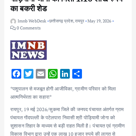
का बकरी शेड
Imnb WebDesk
छत्तीसगढ़ प्रदेश
,
रायपुर
May 19, 2026
0 Comments
F
T
E
W
Li
S
ac
w
m
h
n
h
*पशुपालन से मजबूत होगी आजीविका, ग्रामीण परिवार को मिला
e
it
ai
at
k
ar
आत्मनिर्भरता का सहारा*
b
te
l
s
e
e
रायपुर, 19 मई 2026/सुकमा जिले की जनपद पंचायत अंतर्गत ग्राम
o
r
A
dI
पंचायत गोंदपल्ली के पटेलपारा निवासी श्री पोड़ियामी जोगा को
o
p
n
सुशासन तिहार के माध्यम से बड़ी राहत मिली है। पंचायत एवं ग्रामीण
k
p
विकास विभाग द्वारा उन्हें एक लाख 10 हजार रुपये की लागत से