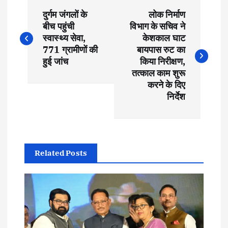
P
दुर्गम जंगलों के
लोक निर्माण
o
बीच पहुंची
विभाग के सचिव ने
स्वास्थ्य सेवा,
केशकाल घाट
s
771 ग्रामीणों की
बायपास रुट का
हुई जांच
किया निरीक्षण,
t
तत्काल काम शुरू
करने के दिए
निर्देश
n
a
v
Related Posts
i
g