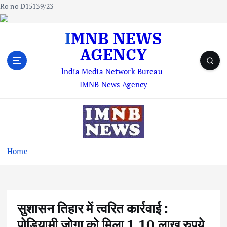
Ro no D15139/23
S
IMNB NEWS
k
AGENCY
i
p
lndia Media Network Bureau-
t
IMNB News Agency
o
c
o
n
t
e
Home
n
t
सुशासन तिहार में त्वरित कार्रवाई :
पोड़ियामी जोगा को मिला 1.10 लाख रुपये