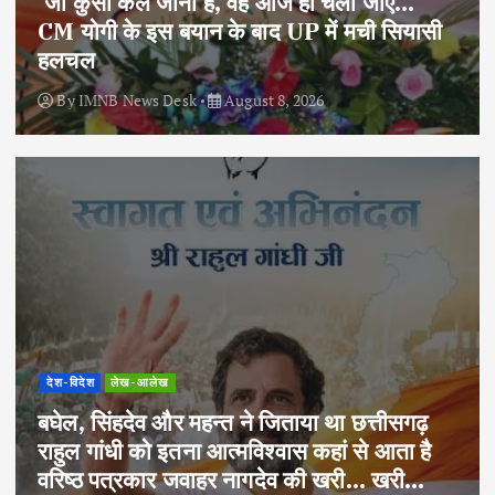
‘जो कुर्सी कल जानी है, वह आज ही चली जाए…’
CM योगी के इस बयान के बाद UP में मची सियासी
हलचल
By
IMNB News Desk
August 8, 2026
देश-विदेश
लेख-आलेख
बघेल, सिंहदेव और महन्त ने जिताया था छत्तीसगढ़
राहुल गांधी को इतना आत्मविश्वास कहां से आता है
वरिष्ठ पत्रकार जवाहर नागदेव की खरी… खरी…