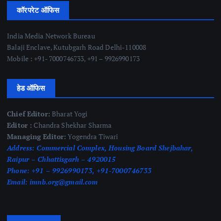
कॉरपरेट ऑफिस
India Media Network Bureau
Balaji Enclave, Kutubgarh Road Delhi-110008
Mobile : +91- 7000746733, +91 – 9926990173
हेड ऑफिस
Chief Editor:
Bharat Yogi
Editor :
Chandra Shekhar Sharma
Managing Editor:
Yogendra Tiwari
Address:
Commercial Complex, Housing Board Shejbahar,
Raipur – Chhattisgarh – 4920015
Phone:
+91 – 9926990173, +91-7000746733
Email:
imnb.org@gmail.com