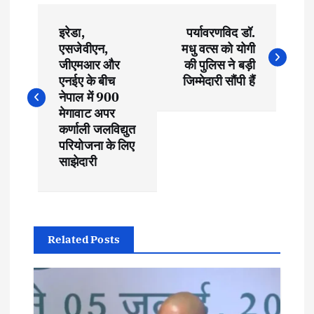
P
इरेडा,
पर्यावरणविद डॉ.
o
एसजेवीएन,
मधु वत्स को योगी
जीएमआर और
की पुलिस ने बड़ी
s
एनईए के बीच
जिम्मेदारी सौंपी हैं
नेपाल में 900
t
मेगावाट अपर
कर्णाली जलविद्युत
परियोजना के लिए
n
साझेदारी
a
v
Related Posts
i
g