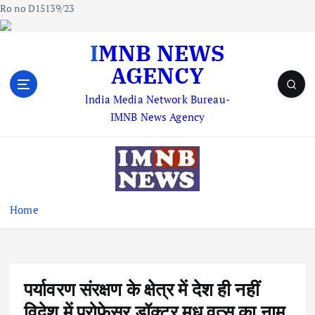
Ro no D15139/23
S
IMNB NEWS
k
AGENCY
i
p
lndia Media Network Bureau-
t
IMNB News Agency
o
c
o
n
t
e
Home
n
t
पर्यावरण संरक्षण के क्षेत्र में देश ही नहीं
विदेश में प्रोफेसर डॉक्टर मधु वत्स का नाम