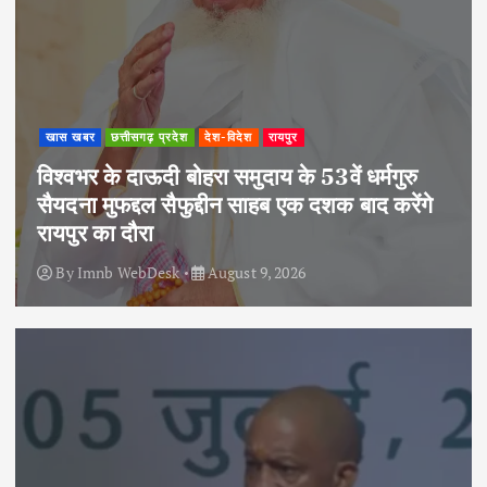
खास खबर
छत्तीसगढ़ प्रदेश
देश-विदेश
रायपुर
विश्वभर के दाऊदी बोहरा समुदाय के 53वें धर्मगुरु
सैयदना मुफद्दल सैफुद्दीन साहब एक दशक बाद करेंगे
रायपुर का दौरा
By
Imnb WebDesk
August 9, 2026