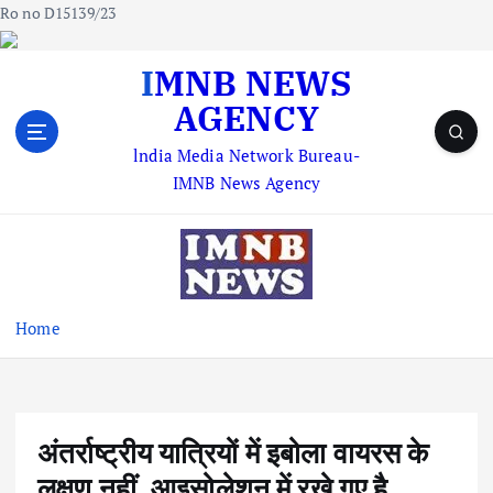
Ro no D15139/23
S
IMNB NEWS
k
AGENCY
i
p
lndia Media Network Bureau-
t
IMNB News Agency
o
c
o
n
t
e
Home
n
t
अंतर्राष्ट्रीय यात्रियों में इबोला वायरस के
लक्षण नहीं, आइसोलेशन में रखे गए है