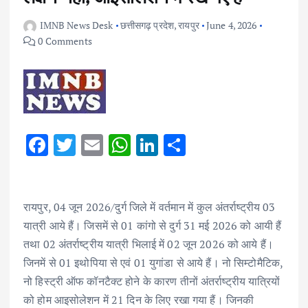
IMNB News Desk
छत्तीसगढ़ प्रदेश
,
रायपुर
June 4, 2026
0 Comments
F
T
E
W
Li
S
ac
w
m
h
n
h
e
it
ai
at
k
ar
b
te
l
s
e
e
रायपुर, 04 जून 2026/दुर्ग जिले में वर्तमान में कुल अंतर्राष्ट्रीय 03
यात्री आये हैं। जिसमें से 01 कांगो से दुर्ग 31 मई 2026 को आयी हैं
o
r
A
dI
तथा 02 अंतर्राष्ट्रीय यात्री भिलाई में 02 जून 2026 को आये हैं।
o
p
n
जिनमें से 01 इथोपिया से एवं 01 युगांडा से आये हैं। नो सिम्टोमैटिक,
k
p
नो हिस्ट्री ऑफ कॉनटैक्ट होने के कारण तीनों अंतर्राष्ट्रीय यात्रियों
को होम आइसोलेशन में 21 दिन के लिए रखा गया हैं। जिनकी