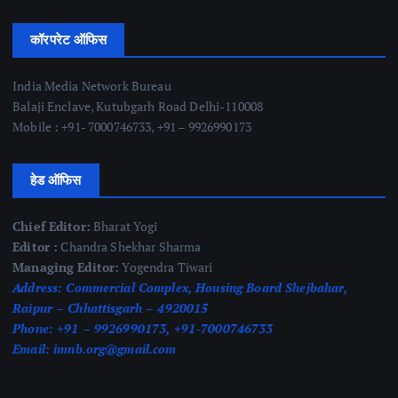
कॉरपरेट ऑफिस
India Media Network Bureau
Balaji Enclave, Kutubgarh Road Delhi-110008
Mobile : +91- 7000746733, +91 – 9926990173
हेड ऑफिस
Chief Editor:
Bharat Yogi
Editor :
Chandra Shekhar Sharma
Managing Editor:
Yogendra Tiwari
Address:
Commercial Complex, Housing Board Shejbahar,
Raipur – Chhattisgarh – 4920015
Phone:
+91 – 9926990173, +91-7000746733
Email:
imnb.org@gmail.com