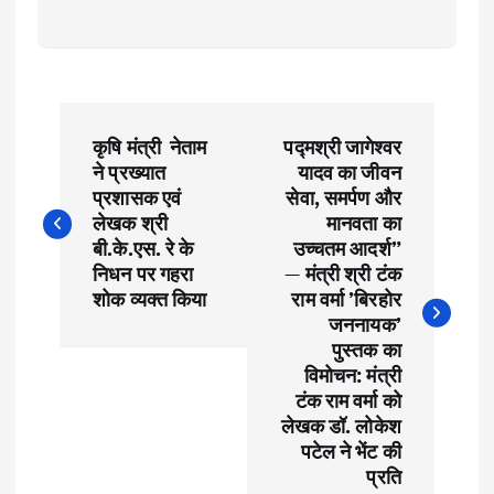
P
कृषि मंत्री नेताम
पद्मश्री जागेश्वर
o
ने प्रख्यात
यादव का जीवन
प्रशासक एवं
सेवा, समर्पण और
s
लेखक श्री
मानवता का
बी.के.एस. रे के
उच्चतम आदर्श”
t
निधन पर गहरा
— मंत्री श्री टंक
शोक व्यक्त किया
राम वर्मा ​’बिरहोर
जननायक’
n
पुस्तक का
विमोचन: मंत्री
a
टंक राम वर्मा को
लेखक डॉ. लोकेश
v
पटेल ने भेंट की
प्रति