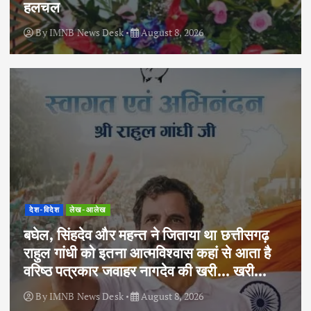
हलचल
By
IMNB News Desk
August 8, 2026
देश-विदेश
लेख-आलेख
बघेल, सिंहदेव और महन्त ने जिताया था छत्तीसगढ़
राहुल गांधी को इतना आत्मविश्वास कहां से आता है
वरिष्ठ पत्रकार जवाहर नागदेव की खरी… खरी…
By
IMNB News Desk
August 8, 2026